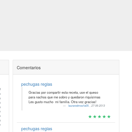
Comentarios
pechugas regias
0
Gracias por compartir esta receta, use el queso
o
para nachos que me sobro y quedaron riquísimas
Les gusto mucho mi familia. Otra vez gracias!
n
laurarodmezfa05
,
27-06-2013
a
e
o
a
e
pechugas regias