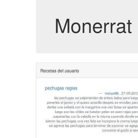
Monerrat
Recetas del usuario
pechugas regias
monse86
,
27-05-201
las pechugas se salpimientan de anbos lados para lueg
ponerles el jamon y el queso amarillo despes se enrollan para
darles una sellada con la margarina una vez listas se aparta
luego son los chiles se tuestan pelan se asen rajas par
sasonarlas con la cebolla en la misma caserola donde s
isieron las pechugas una vez listo se incorpora la crema lueg
se agrena las pechugas para terminar de sazonar se ageg
consome al gusto si as