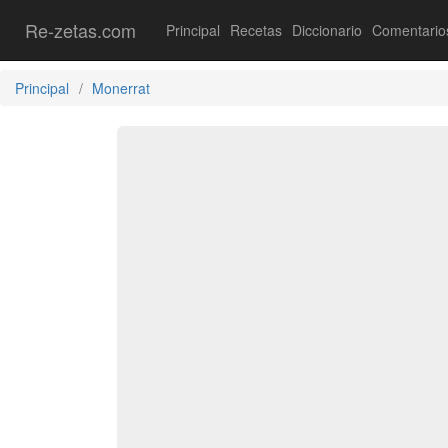
Re-zetas.com
Principal
Recetas
Diccionario
Comentario
Principal
Monerrat