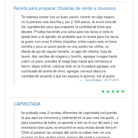
Receta para preparar Chuletas de cerdo y couscous
Te interesa contar con un buen sazón, invertir en algo seguro
no la pienses mas escribe y por 2, 500 pesos, te envió lista de
los ingredientes para que prepares la cantidad de kilos que
desees. Prueba haciendo una salsa para los tacos si esta te
quedo bien y te agrado, es probable que la receta para los tacos
te guste. con unos 5 chiles chipotles (chile capón este no tiene
semilla y pica un poco) poner en una sarten los chiles, un
diente de ajo de regular tamaño, un gajo de cebolla, hoja de
laurel, dos ramitas de oregano y tomillo, agregas vinagre hasta
cubrir un poco, prendes el fuego bajo hasta que comience a
hervir, dejas enfriar; colocas todo en la licuadora agregas una
cucharada de aceite de olivo, agregas cerveza obscura
cantidad de acuerdo a que tan espesa la quieras, sal al gusto.
TacosArabes
,
30-07-2014
CAPIROTADA
he probado unas 5 recetas diferentes de capirotada incluyendo
la que aquí se menciona y realmente es la que mas me gusta , y
para sorpresa de todos yo aprendí a leer en el sur del país y me
enseñaron bien pues no encontré en esta receta donde lleva el
Chile al parecer las amigas del norte no saben leer, en una
ocasión mi hija recibió visita, amigos del norte y comieron