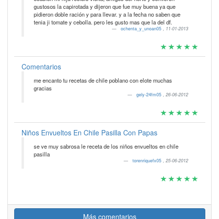
gustosos la capirotada y dijeron que fue muy buena ya que
pidieron doble ración y para llevar. y a la fecha no saben que
tenia ji tomate y cebolla. pero les gusto mas que la del df.
ochenta_y_unoan05
,
11-01-2013
Comentarios
me encanto tu recetas de chile poblano con elote muchas
gracias
gely-24fm05
,
26-06-2012
Niños Envueltos En Chile Pasilla Con Papas
se ve muy sabrosa le receta de los niños envueltos en chile
pasilla
torenriquefx05
,
25-06-2012
Más comentarios