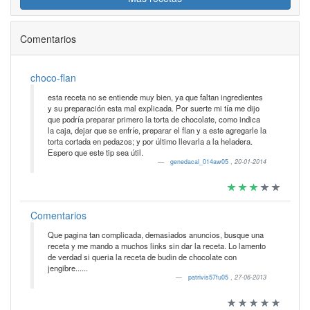
Comentarios
choco-flan
esta receta no se entiende muy bien, ya que faltan ingredientes
y su preparación esta mal explicada. Por suerte mi tía me dijo
que podría preparar primero la torta de chocolate, como indica
la caja, dejar que se enfríe, preparar el flan y a este agregarle la
torta cortada en pedazos; y por último llevarla a la heladera.
Espero que este tip sea útil.
genedacal_014aw05
,
20-01-2014
Comentarios
Que pagina tan complicada, demasiados anuncios, busque una
receta y me mando a muchos links sin dar la receta. Lo lamento
de verdad si queria la receta de budin de chocolate con
jengibre......
patrivis57fu05
,
27-06-2013