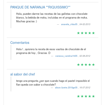
PANQUE DE NARANJA **RIQUISSIMO**
Hola, pueden darme las recetas de las galletas con chocolate
blanco, la bebida de moka, incluidas en el programa de moka.
Muchas gracias :)
anavelia_chbu05
,
04-02-2013
Comentarios
Hola ! , quisiera la receta de esos vasitos de chocolate de el
programa de hoy , Gracias :D
vanessa_carolina1hl05
,
02-08-2012
al sabor del chef
tengo una pregunta ¿por que cuando hago el pastel imposible el
flan queda con sabor a chocolate?
alison.lizette.2010gs05
,
16-07-2012