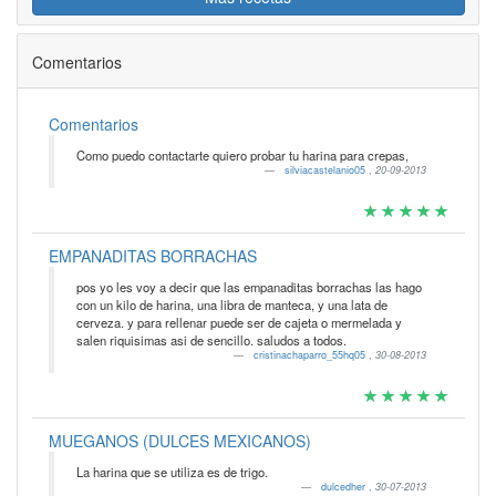
Comentarios
Comentarios
Como puedo contactarte quiero probar tu harina para crepas,
silviacastelanio05
,
20-09-2013
EMPANADITAS BORRACHAS
pos yo les voy a decir que las empanaditas borrachas las hago
con un kilo de harina, una libra de manteca, y una lata de
cerveza. y para rellenar puede ser de cajeta o mermelada y
salen riquisimas asi de sencillo. saludos a todos.
cristinachaparro_55hq05
,
30-08-2013
MUEGANOS (DULCES MEXICANOS)
La harina que se utiliza es de trigo.
dulcedher
,
30-07-2013