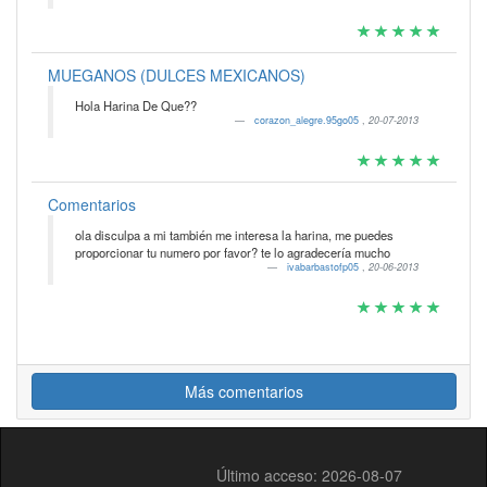
MUEGANOS (DULCES MEXICANOS)
Hola Harina De Que??
corazon_alegre.95go05
,
20-07-2013
Comentarios
ola disculpa a mi también me interesa la harina, me puedes
proporcionar tu numero por favor? te lo agradecería mucho
ivabarbastofp05
,
20-06-2013
Más comentarios
Último acceso: 2026-08-07