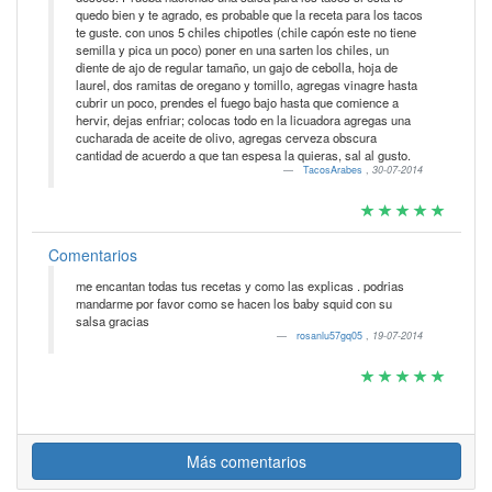
quedo bien y te agrado, es probable que la receta para los tacos
te guste. con unos 5 chiles chipotles (chile capón este no tiene
semilla y pica un poco) poner en una sarten los chiles, un
diente de ajo de regular tamaño, un gajo de cebolla, hoja de
laurel, dos ramitas de oregano y tomillo, agregas vinagre hasta
cubrir un poco, prendes el fuego bajo hasta que comience a
hervir, dejas enfriar; colocas todo en la licuadora agregas una
cucharada de aceite de olivo, agregas cerveza obscura
cantidad de acuerdo a que tan espesa la quieras, sal al gusto.
TacosArabes
,
30-07-2014
Comentarios
me encantan todas tus recetas y como las explicas . podrias
mandarme por favor como se hacen los baby squid con su
salsa gracias
rosanlu57gq05
,
19-07-2014
Más comentarios