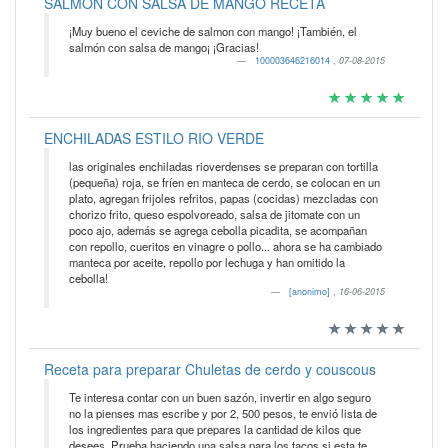
SALMON CON SALSA DE MANGO RECETA
¡Muy bueno el ceviche de salmon con mango! ¡También, el
salmón con salsa de mango¡ ¡Gracias!
100003646216014
,
07-08-2015
ENCHILADAS ESTILO RIO VERDE
las originales enchiladas rioverdenses se preparan con tortilla
(pequeña) roja, se fríen en manteca de cerdo, se colocan en un
plato, agregan frijoles refritos, papas (cocidas) mezcladas con
chorizo frito, queso espolvoreado, salsa de jitomate con un
poco ajo, además se agrega cebolla picadita, se acompañan
con repollo, cueritos en vinagre o pollo... ahora se ha cambiado
manteca por aceite, repollo por lechuga y han omitido la
cebolla!
[anonimo]
,
16-06-2015
Receta para preparar Chuletas de cerdo y couscous
Te interesa contar con un buen sazón, invertir en algo seguro
no la pienses mas escribe y por 2, 500 pesos, te envió lista de
los ingredientes para que prepares la cantidad de kilos que
desees. Prueba haciendo una salsa para los tacos si esta te