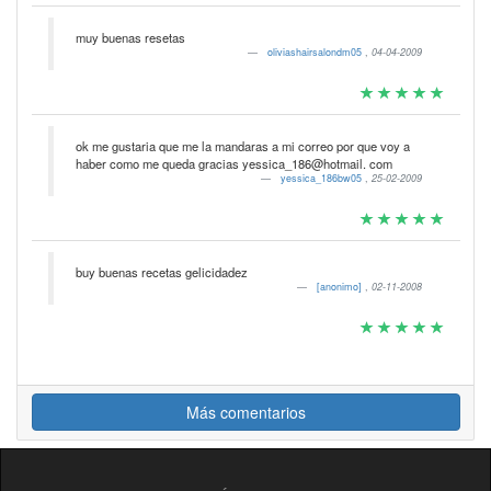
muy buenas resetas
oliviashairsalondm05
,
04-04-2009
ok me gustaria que me la mandaras a mi correo por que voy a
haber como me queda gracias yessica_186@hotmail. com
yessica_186bw05
,
25-02-2009
buy buenas recetas gelicidadez
[anonimo]
,
02-11-2008
Más comentarios