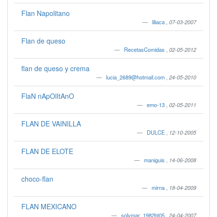
Flan Napolitano
liliaca
,
07-03-2007
Flan de queso
RecetasComidas
,
02-05-2012
flan de queso y crema
lucia_2689@hotmail.com
,
24-05-2010
FlaN nApOlItAnO
emo-13
,
02-05-2011
FLAN DE VAINILLA
DULCE
,
12-10-2005
FLAN DE ELOTE
maniguis
,
14-06-2008
choco-flan
mirna
,
18-04-2009
FLAN MEXICANO
solymar_1982bt05
,
24-04-2007