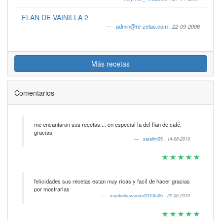
FLAN DE VAINILLA 2
admin@re-zetas.com
,
22-09-2006
Más recetas
Comentarios
me encantaron sus recetas.... en especial la del flan de café,
gracias
saraihn05
,
14-08-2010
felicidades sus recetas estan muy ricas y facil de hacer gracias
por mostrarlas
maribelnavarrete2010fu05
,
22-06-2010