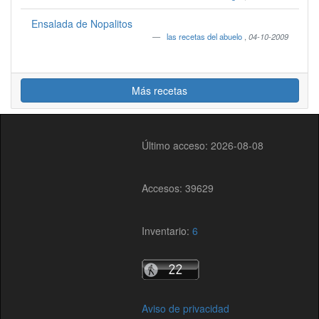
Ensalada de Nopalitos
las recetas del abuelo
,
04-10-2009
Más recetas
Último acceso: 2026-08-08
Accesos: 39629
Inventario:
6
Aviso de privacidad