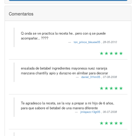
Comentarios
Q onda se ve practica la receta he.. pero con q se puede
acompañar... ????
ton_prince_bleuew05
,
28-05-2010
ensalada de betabel ingredientes mayonesa nuez naranja
manzana chantilly apio y durazno en almibar para decorar
daniel_31hm05
,
07-08-2008
Te agradesco la receta, se la voy a prepar a mi hijo de 6 años,
para que sabore el betabel de una manera diferente
jmlopezc13gt05
,
06-07-2008