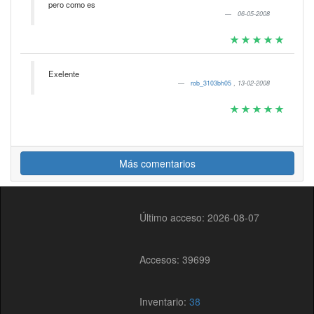
pero como es
06-05-2008
Exelente
rob_3103bh05
,
13-02-2008
Más comentarios
Último acceso: 2026-08-07
Accesos: 39699
Inventario:
38