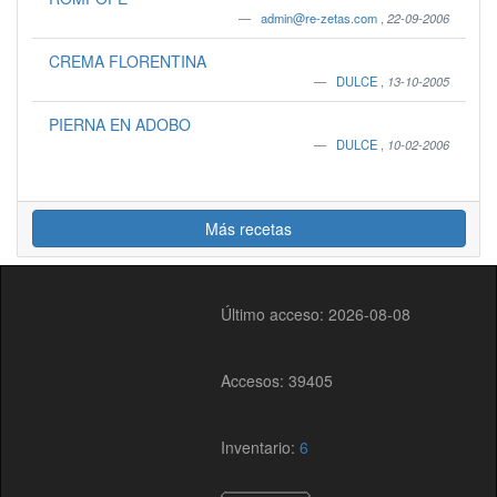
admin@re-zetas.com
,
22-09-2006
CREMA FLORENTINA
DULCE
,
13-10-2005
PIERNA EN ADOBO
DULCE
,
10-02-2006
Más recetas
Último acceso: 2026-08-08
Accesos: 39405
Inventario:
6