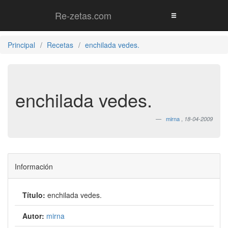
Re-zetas.com
Principal
Recetas
enchilada vedes.
enchilada vedes.
mirna
,
18-04-2009
Información
Título:
enchilada vedes.
Autor:
mirna