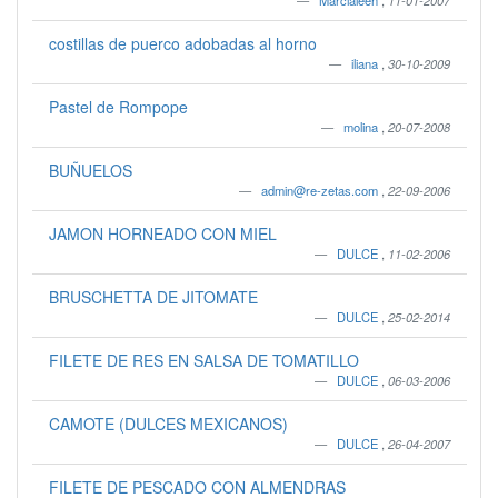
Marcialeen
,
11-01-2007
costillas de puerco adobadas al horno
iliana
,
30-10-2009
Pastel de Rompope
molina
,
20-07-2008
BUÑUELOS
admin@re-zetas.com
,
22-09-2006
JAMON HORNEADO CON MIEL
DULCE
,
11-02-2006
BRUSCHETTA DE JITOMATE
DULCE
,
25-02-2014
FILETE DE RES EN SALSA DE TOMATILLO
DULCE
,
06-03-2006
CAMOTE (DULCES MEXICANOS)
DULCE
,
26-04-2007
FILETE DE PESCADO CON ALMENDRAS