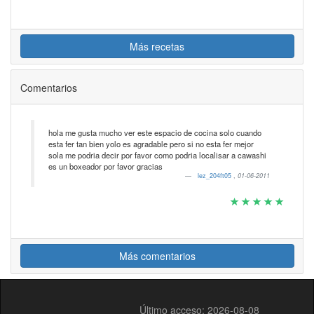
Más recetas
Comentarios
hola me gusta mucho ver este espacio de cocina solo cuando
esta fer tan bien yolo es agradable pero si no esta fer mejor
sola me podria decir por favor como podria localisar a cawashi
es un boxeador por favor gracias
lez_204ft05
,
01-06-2011
Más comentarios
Último acceso: 2026-08-08