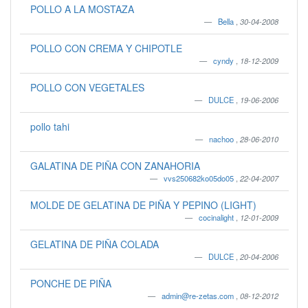
POLLO A LA MOSTAZA
Bella
,
30-04-2008
POLLO CON CREMA Y CHIPOTLE
cyndy
,
18-12-2009
POLLO CON VEGETALES
DULCE
,
19-06-2006
pollo tahi
nachoo
,
28-06-2010
GALATINA DE PIÑA CON ZANAHORIA
vvs250682ko05do05
,
22-04-2007
MOLDE DE GELATINA DE PIÑA Y PEPINO (LIGHT)
cocinalight
,
12-01-2009
GELATINA DE PIÑA COLADA
DULCE
,
20-04-2006
PONCHE DE PIÑA
admin@re-zetas.com
,
08-12-2012