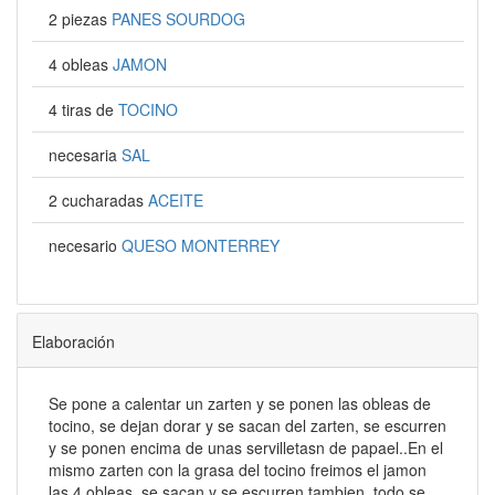
2 piezas
PANES SOURDOG
4 obleas
JAMON
4 tiras de
TOCINO
necesaria
SAL
2 cucharadas
ACEITE
necesario
QUESO MONTERREY
Elaboración
Se pone a calentar un zarten y se ponen las obleas de
tocino, se dejan dorar y se sacan del zarten, se escurren
y se ponen encima de unas servilletasn de papael..En el
mismo zarten con la grasa del tocino freimos el jamon
las 4 obleas, se sacan y se escurren tambien, todo se