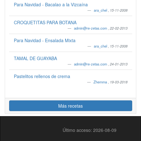
Para Navidad - Bacalao a la Vizcaína
ara_chel
,
15-11-2008
CROQUETITAS PARA BOTANA
admin@re-zetas.com
,
22-02-2013
Para Navidad - Ensalada Mixta
ara_chel
,
15-11-2008
TAMAL DE GUAYABA
admin@re-zetas.com
,
24-01-2013
Pastelitos rellenos de crema
Zhemma
,
19-03-2018
Más recetas
Último acceso: 2026-08-09