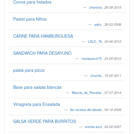
Conos para helados
zhemma
,
28-09-2015
Pastel para Niños
patry
,
26-03-2008
CARNE PARA HAMBURGUESA
LALO_78
,
30-06-2010
SANDWICH PARA DESAYUNO
moniquecm75
,
24-05-2010
pasta para pizza
chuchis
,
15-02-2011
Base para salsas blancas
Mezcla_de_Recetas
,
07-07-2014
Vinagreta para Ensalada
las recetas del abuelo
,
04-10-2009
SALSA VERDE PARA BURRITOS
arenita azul
,
04-02-2007