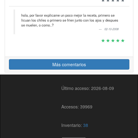
hola, por favor explicame un poco mejor la receta, primero se
licuan los chiles o primero se frien junto con los ajos y despues
se muelen, o como..?
02-10-2008
Más comentarios
Último acceso: 2026-08-09
Accesos: 39969
Inventario:
38