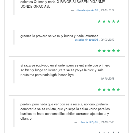
selectos Quinas y nada. X FAVOR SI SABEN DIGANME
DONDE GRACIAS.
dianabonjourkc05
,
23-11-2011
gracias lo provare se ve muy buena y nada lavoriosa
esteticshih-tzucl05
,
06-03-2009
si raza se equivoco en el orden pero se entiende que primero
se frien y luego se licuan ,esta salsa yo ya la hice y sale
riquisima pero nada ligth ,besos bye.
10-10-2008
perdon, pero nada que ver con esta receta, nonono, prefiero
comprar la salsa en lata, que yo sepa la salsa verde para los
burritos se hace con tomatillos,chiles serranos,ajo,cebolla y
cilantro
claudis197jx05
,
03-10-2008