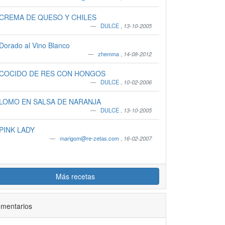
CREMA DE QUESO Y CHILES
DULCE
,
13-10-2005
Dorado al Vino Blanco
zhemma
,
14-08-2012
COCIDO DE RES CON HONGOS
DULCE
,
10-02-2006
LOMO EN SALSA DE NARANJA
DULCE
,
13-10-2005
PINK LADY
marigom@re-zetas.com
,
16-02-2007
Más recetas
mentarios