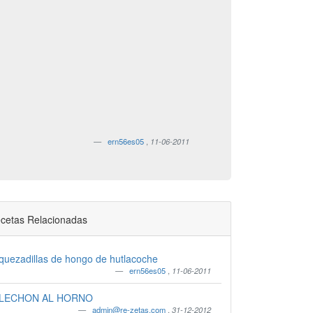
ern56es05
,
11-06-2011
cetas Relacionadas
quezadillas de hongo de hutlacoche
ern56es05
,
11-06-2011
LECHON AL HORNO
admin@re-zetas.com
,
31-12-2012