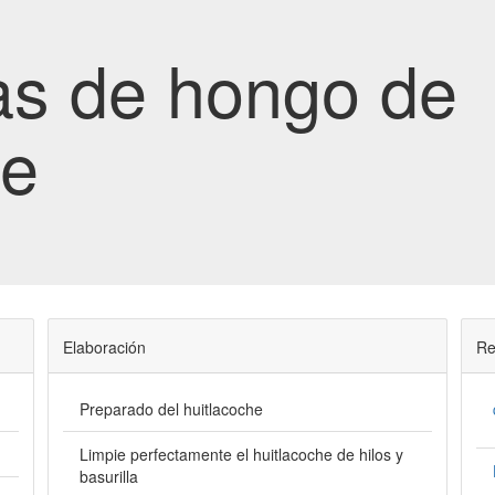
as de hongo de
he
Elaboración
Re
Preparado del huitlacoche
Limpie perfectamente el huitlacoche de hilos y
basurilla