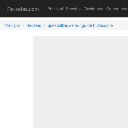
Re-zetas.com
Principal
Recetas
Diccionario
Comentario
Principal
Recetas
quezadillas de hongo de hutlacoche