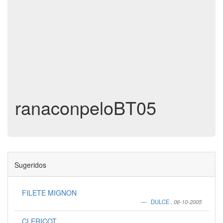
ranaconpeloBT05
Sugeridos
FILETE MIGNON
DULCE
,
06-10-2005
CLERICOT