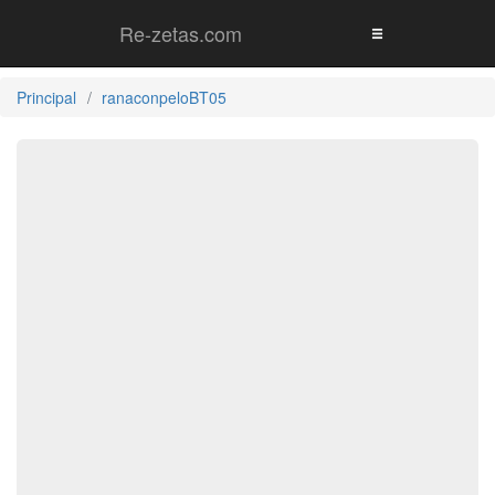
Re-zetas.com
Principal
ranaconpeloBT05