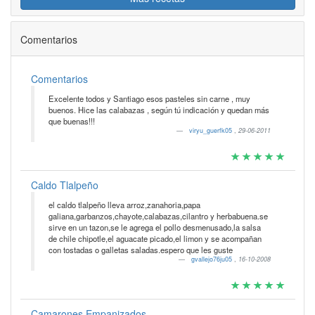
Comentarios
Comentarios
Excelente todos y Santiago esos pasteles sin carne , muy
buenos. Hice las calabazas , según tú indicación y quedan más
que buenas!!!
viryu_guerfk05
,
29-06-2011
Caldo Tlalpeño
el caldo tlalpeño lleva arroz,zanahoria,papa
galiana,garbanzos,chayote,calabazas,cilantro y herbabuena.se
sirve en un tazon,se le agrega el pollo desmenusado,la salsa
de chile chipotle,el aguacate picado,el limon y se acompañan
con tostadas o galletas saladas.espero que les guste
gvallejo76ju05
,
16-10-2008
Camarones Empanizados