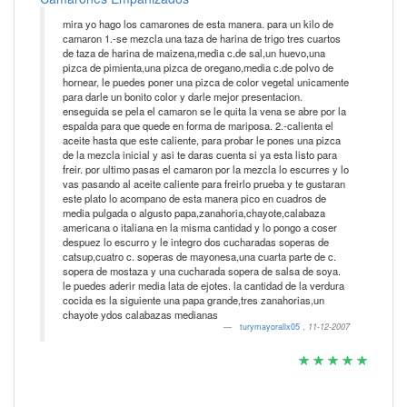
mira yo hago los camarones de esta manera. para un kilo de
camaron 1.-se mezcla una taza de harina de trigo tres cuartos
de taza de harina de maizena,media c.de sal,un huevo,una
pizca de pimienta,una pizca de oregano,media c.de polvo de
hornear, le puedes poner una pizca de color vegetal unicamente
para darle un bonito color y darle mejor presentacion.
enseguida se pela el camaron se le quita la vena se abre por la
espalda para que quede en forma de mariposa. 2.-calienta el
aceite hasta que este caliente, para probar le pones una pizca
de la mezcla inicial y asi te daras cuenta si ya esta listo para
freir. por ultimo pasas el camaron por la mezcla lo escurres y lo
vas pasando al aceite caliente para freirlo prueba y te gustaran
este plato lo acompano de esta manera pico en cuadros de
media pulgada o algusto papa,zanahoria,chayote,calabaza
americana o italiana en la misma cantidad y lo pongo a coser
despuez lo escurro y le integro dos cucharadas soperas de
catsup,cuatro c. soperas de mayonesa,una cuarta parte de c.
sopera de mostaza y una cucharada sopera de salsa de soya.
le puedes aderir media lata de ejotes. la cantidad de la verdura
cocida es la siguiente una papa grande,tres zanahorias,un
chayote ydos calabazas medianas
turymayorallx05
,
11-12-2007