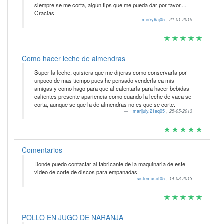
siempre se me corta, algún tips que me pueda dar por favor....
Gracias
merry6aj05
,
21-01-2015
Como hacer leche de almendras
Super la leche, quisiera que me dijeras como conservarla por
unpoco de mas tiempo pues he pensado venderla ea mis
amigas y como hago para que al calentarla para hacer bebidas
calientes presente apariencia como cuando la leche de vaca se
corta, aunque se que la de almendras no es que se corte.
marijuly.21eq05
,
25-05-2013
Comentarios
Donde puedo contactar al fabricante de la maquinaria de este
video de corte de discos para empanadas
sistemasct05
,
14-03-2013
POLLO EN JUGO DE NARANJA