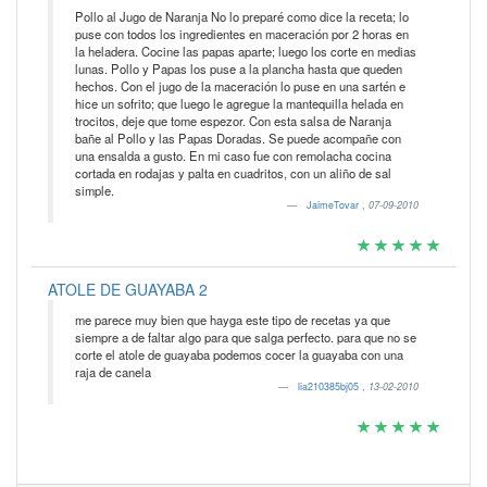
Pollo al Jugo de Naranja No lo preparé como dice la receta; lo
puse con todos los ingredientes en maceración por 2 horas en
la heladera. Cocine las papas aparte; luego los corte en medias
lunas. Pollo y Papas los puse a la plancha hasta que queden
hechos. Con el jugo de la maceración lo puse en una sartén e
hice un sofrito; que luego le agregue la mantequilla helada en
trocitos, deje que tome espezor. Con esta salsa de Naranja
bañe al Pollo y las Papas Doradas. Se puede acompañe con
una ensalda a gusto. En mi caso fue con remolacha cocina
cortada en rodajas y palta en cuadritos, con un aliño de sal
simple.
JaimeTovar
,
07-09-2010
ATOLE DE GUAYABA 2
me parece muy bien que hayga este tipo de recetas ya que
siempre a de faltar algo para que salga perfecto. para que no se
corte el atole de guayaba podemos cocer la guayaba con una
raja de canela
lia210385bj05
,
13-02-2010