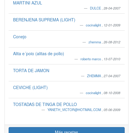
MARTINI AZUL
DULCE
,
28-04-2007
BERENJENA SUPREMA (LIGHT)
cocinalight
,
12-01-2009
Conejo
zhemma
,
26-08-2012
Alita e´poio (alitas de pollo)
roberto marco
,
13-07-2010
TORTA DE JAMON
ZHEMMA
,
27-04-2007
CEVICHE (LIGHT)
cocinalight
,
08-10-2008
TOSTADAS DE TINGA DE POLLO
YANETH_VICTOR@HOTMAIL.COM
,
05-06-2009
Más recetas