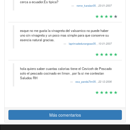
cerca a ecuador.Es tipica?
rome_karalav05
,
23-01-2007
esque no me gusta la vinagreta del valsamico no puede haber
uno sin vinagreta y un poco mas simple para que conserve su
esencia natural gracias.
laprimadedurangoas05
,
10-01-2007
hola quiero saber cuantas calorias tiene el Ceviceh de Pescado
solo el pescado cocinado en limon , por fa si me contestan
Saludos RH
osa_panda7lm05
,
22-12-2006
Más comentarios