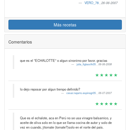
VERO_78
,
26-06-2007
Más recetas
Comentarios
que es el "ECHALOTTE" o algun sinonimo por favor. gracias
julia_figlassfk05
,
06-06-2008
lo dejo reposar por algun tiempo definido?
cesar.najarro.espinogr05
,
06-07-2007
Que es el echalote, aca en Perú no se usa vinagre balsamico, y
aceite de oliva solo en lo que se llama cocina de autor y solo de
vez en cuando, jitomate (tomate?)solo en el norte del país.