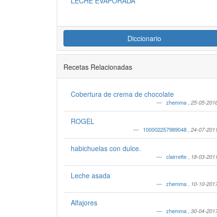
LECHE EVAPORADA
Diccionario
Recetas Relacionadas
Cobertura de crema de chocolate
zhemma
,
25-05-201
ROGEL
100002257989048
,
24-07-201
habichuelas con dulce.
clairrette
,
18-03-201
Leche asada
zhemma
,
10-10-201
Alfajores
zhemma
,
30-04-201