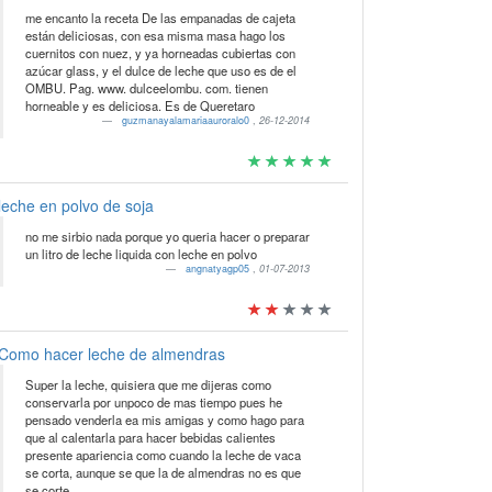
me encanto la receta De las empanadas de cajeta
están deliciosas, con esa misma masa hago los
cuernitos con nuez, y ya horneadas cubiertas con
azúcar glass, y el dulce de leche que uso es de el
OMBU. Pag. www. dulceelombu. com. tienen
horneable y es deliciosa. Es de Queretaro
guzmanayalamariaauroralo0
,
26-12-2014
leche en polvo de soja
no me sirbio nada porque yo queria hacer o preparar
un litro de leche liquida con leche en polvo
angnatyagp05
,
01-07-2013
Como hacer leche de almendras
Super la leche, quisiera que me dijeras como
conservarla por unpoco de mas tiempo pues he
pensado venderla ea mis amigas y como hago para
que al calentarla para hacer bebidas calientes
presente apariencia como cuando la leche de vaca
se corta, aunque se que la de almendras no es que
se corte.