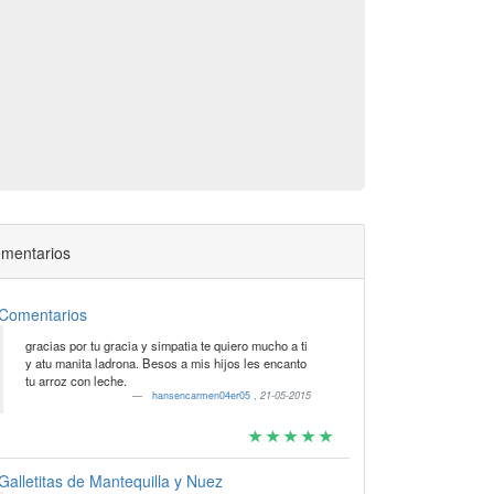
mentarios
Comentarios
gracias por tu gracia y simpatia te quiero mucho a ti
y atu manita ladrona. Besos a mis hijos les encanto
tu arroz con leche.
hansencarmen04er05
,
21-05-2015
Galletitas de Mantequilla y Nuez