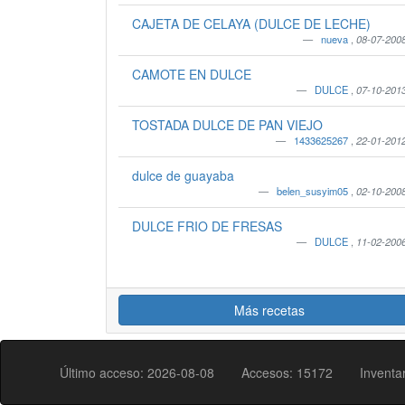
CAJETA DE CELAYA (DULCE DE LECHE)
nueva
,
08-07-200
CAMOTE EN DULCE
DULCE
,
07-10-201
TOSTADA DULCE DE PAN VIEJO
1433625267
,
22-01-201
dulce de guayaba
belen_susyim05
,
02-10-200
DULCE FRIO DE FRESAS
DULCE
,
11-02-200
Más recetas
Último acceso: 2026-08-08
Accesos: 15172
Inventa