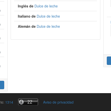
Inglés de
Dulce de leche
8
Italiano de
Dulce de leche
3
Alemán de
Dulce de leche
2
8
6
rio:
1314
Aviso de privacidad