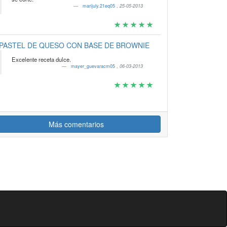
marijuly.21eq05
,
25-05-2013
PASTEL DE QUESO CON BASE DE BROWNIE
Excelente receta dulce.
mayer_guevaracm05
,
06-03-2013
Más comentarios