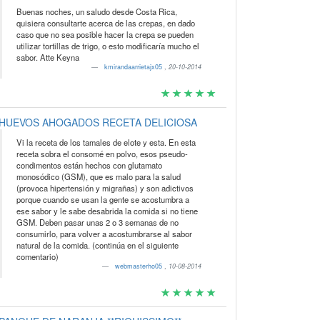
Buenas noches, un saludo desde Costa Rica,
quisiera consultarte acerca de las crepas, en dado
caso que no sea posible hacer la crepa se pueden
utilizar tortillas de trigo, o esto modificaría mucho el
sabor. Atte Keyna
kmirandaarrietajx05
,
20-10-2014
HUEVOS AHOGADOS RECETA DELICIOSA
Vi la receta de los tamales de elote y esta. En esta
receta sobra el consomé en polvo, esos pseudo-
condimentos están hechos con glutamato
monosódico (GSM), que es malo para la salud
(provoca hipertensión y migrañas) y son adictivos
porque cuando se usan la gente se acostumbra a
ese sabor y le sabe desabrida la comida si no tiene
GSM. Deben pasar unas 2 o 3 semanas de no
consumirlo, para volver a acostumbrarse al sabor
natural de la comida. (continúa en el siguiente
comentario)
webmasterho05
,
10-08-2014