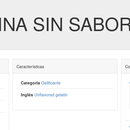
NA SIN SABO
Características
Co
Categoría
Gelificante
Inglés
Unflavored gelatin