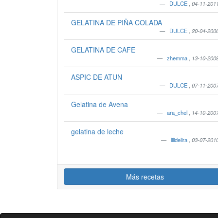
DULCE
,
04-11-201
GELATINA DE PIÑA COLADA
DULCE
,
20-04-200
GELATINA DE CAFE
zhemma
,
13-10-200
ASPIC DE ATUN
DULCE
,
07-11-200
Gelatina de Avena
ara_chel
,
14-10-200
gelatina de leche
lilidelira
,
03-07-201
Más recetas