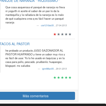
PANQUE DE NARANJA **RIQUISSIMO**
Que cosa asquerosa el panqué de naranja no lleva
ni yogurth ni aceite el sabor de un pan lo da la
mantequilla y la ralladura de la naranja es lo malo
de qué cualquiera crea q es fácil hacer un panqué
naranja
ciel1210ds05
,
27-04-2013
TACOS AL PASTOR
he probado un producto JUGO SAZONADOR AL
PASTOR HUAPANGO y tiene un sabor muy rico y
es fácil de usar. Yo lo he usado en taquizas y en la
casa para pollo, pescado. pruébenlo: huapangoc.
blogspot. mx saludos
igintl88an05
,
29-01-2013
Más comentarios