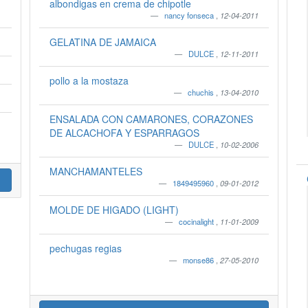
albondigas en crema de chipotle
nancy fonseca
,
12-04-2011
GELATINA DE JAMAICA
DULCE
,
12-11-2011
pollo a la mostaza
chuchis
,
13-04-2010
ENSALADA CON CAMARONES, CORAZONES
DE ALCACHOFA Y ESPARRAGOS
DULCE
,
10-02-2006
MANCHAMANTELES
1849495960
,
09-01-2012
MOLDE DE HIGADO (LIGHT)
cocinalight
,
11-01-2009
pechugas regias
monse86
,
27-05-2010