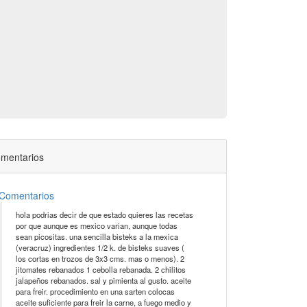
mentarios
Comentarios
hola podrias decir de que estado quieres las recetas
por que aunque es mexico varian, aunque todas
sean picositas. una sencilla bisteks a la mexica
(veracruz) ingredientes 1/2 k. de bisteks suaves (
los cortas en trozos de 3x3 cms. mas o menos). 2
jitomates rebanados 1 cebolla rebanada. 2 chilitos
jalapeños rebanados. sal y pimienta al gusto. aceite
para freir. procedimiento en una sarten colocas
aceite suficiente para freir la carne, a fuego medio y