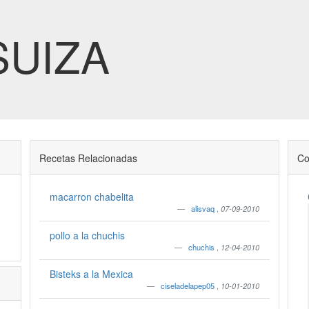
SUIZA
Recetas Relacionadas
Co
macarron chabelita
alisvaq
,
07-09-2010
pollo a la chuchis
chuchis
,
12-04-2010
Bisteks a la Mexica
ciseladelapep05
,
10-01-2010