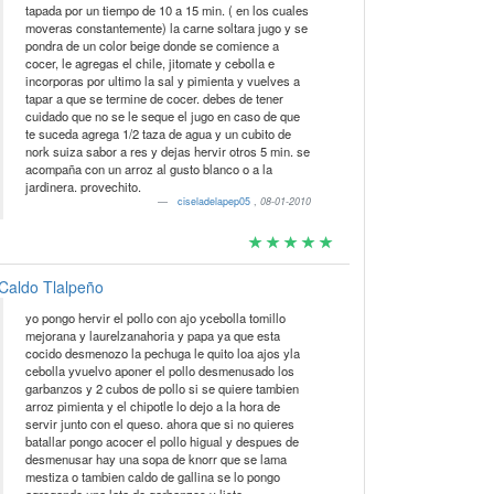
tapada por un tiempo de 10 a 15 min. ( en los cuales
moveras constantemente) la carne soltara jugo y se
pondra de un color beige donde se comience a
cocer, le agregas el chile, jitomate y cebolla e
incorporas por ultimo la sal y pimienta y vuelves a
tapar a que se termine de cocer. debes de tener
cuidado que no se le seque el jugo en caso de que
te suceda agrega 1/2 taza de agua y un cubito de
nork suiza sabor a res y dejas hervir otros 5 min. se
acompaña con un arroz al gusto blanco o a la
jardinera. provechito.
ciseladelapep05
,
08-01-2010
Caldo Tlalpeño
yo pongo hervir el pollo con ajo ycebolla tomillo
mejorana y laurelzanahoria y papa ya que esta
cocido desmenozo la pechuga le quito loa ajos yla
cebolla yvuelvo aponer el pollo desmenusado los
garbanzos y 2 cubos de pollo si se quiere tambien
arroz pimienta y el chipotle lo dejo a la hora de
servir junto con el queso. ahora que si no quieres
batallar pongo acocer el pollo higual y despues de
desmenusar hay una sopa de knorr que se lama
mestiza o tambien caldo de gallina se lo pongo