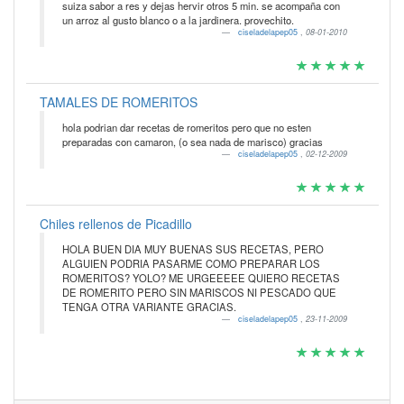
suiza sabor a res y dejas hervir otros 5 min. se acompaña con
un arroz al gusto blanco o a la jardinera. provechito.
ciseladelapep05
,
08-01-2010
TAMALES DE ROMERITOS
hola podrian dar recetas de romeritos pero que no esten
preparadas con camaron, (o sea nada de marisco) gracias
ciseladelapep05
,
02-12-2009
Chiles rellenos de Picadillo
HOLA BUEN DIA MUY BUENAS SUS RECETAS, PERO
ALGUIEN PODRIA PASARME COMO PREPARAR LOS
ROMERITOS? YOLO? ME URGEEEEE QUIERO RECETAS
DE ROMERITO PERO SIN MARISCOS NI PESCADO QUE
TENGA OTRA VARIANTE GRACIAS.
ciseladelapep05
,
23-11-2009