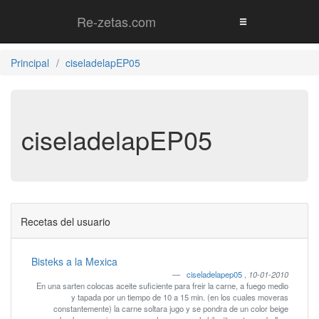
Re-zetas.com
Principal
ciseladelapEP05
ciseladelapEP05
Recetas del usuario
Bisteks a la Mexica
ciseladelapep05
,
10-01-2010
En una sarten colocas aceite suficiente para freir la carne, a fuego medio
y tapada por un tiempo de 10 a 15 min. (en los cuales moveras
constantemente) la carne soltara jugo y se pondra de un color beige