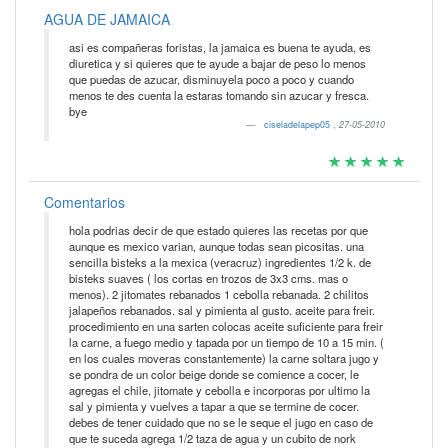
AGUA DE JAMAICA
asi es compañeras foristas, la jamaica es buena te ayuda, es
diuretica y si quieres que te ayude a bajar de peso lo menos
que puedas de azucar, disminuyela poco a poco y cuando
menos te des cuenta la estaras tomando sin azucar y fresca.
bye
ciseladelapep05
,
27-05-2010
Comentarios
hola podrias decir de que estado quieres las recetas por que
aunque es mexico varian, aunque todas sean picositas. una
sencilla bisteks a la mexica (veracruz) ingredientes 1/2 k. de
bisteks suaves ( los cortas en trozos de 3x3 cms. mas o
menos). 2 jitomates rebanados 1 cebolla rebanada. 2 chilitos
jalapeños rebanados. sal y pimienta al gusto. aceite para freir.
procedimiento en una sarten colocas aceite suficiente para freir
la carne, a fuego medio y tapada por un tiempo de 10 a 15 min. (
en los cuales moveras constantemente) la carne soltara jugo y
se pondra de un color beige donde se comience a cocer, le
agregas el chile, jitomate y cebolla e incorporas por ultimo la
sal y pimienta y vuelves a tapar a que se termine de cocer.
debes de tener cuidado que no se le seque el jugo en caso de
que te suceda agrega 1/2 taza de agua y un cubito de nork