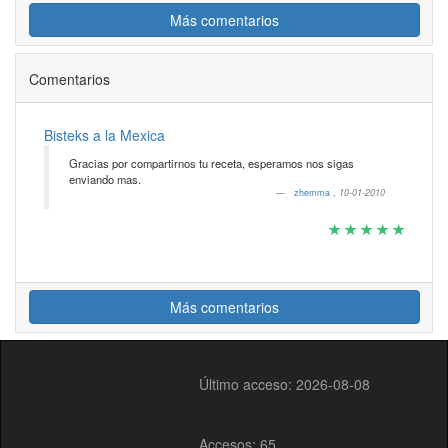
Más comentarios
Comentarios
Bisteks a la Mexica
Gracias por compartirnos tu receta, esperamos nos sigas
enviando mas.
zhemma
,
10-01-2010
Más comentarios
Último acceso: 2026-08-08
Accesos: 65