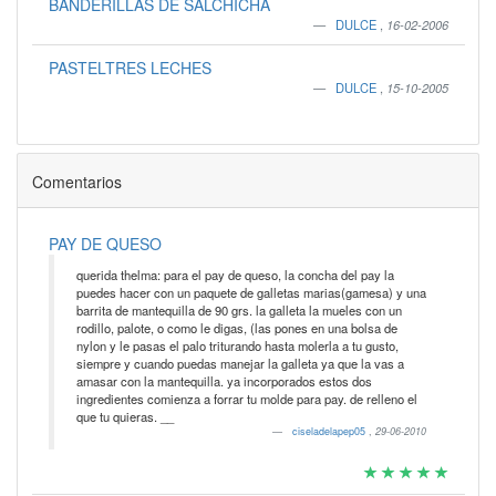
BANDERILLAS DE SALCHICHA
DULCE
,
16-02-2006
PASTELTRES LECHES
DULCE
,
15-10-2005
Comentarios
PAY DE QUESO
querida thelma: para el pay de queso, la concha del pay la
puedes hacer con un paquete de galletas marias(gamesa) y una
barrita de mantequilla de 90 grs. la galleta la mueles con un
rodillo, palote, o como le digas, (las pones en una bolsa de
nylon y le pasas el palo triturando hasta molerla a tu gusto,
siempre y cuando puedas manejar la galleta ya que la vas a
amasar con la mantequilla. ya incorporados estos dos
ingredientes comienza a forrar tu molde para pay. de relleno el
que tu quieras. __
ciseladelapep05
,
29-06-2010