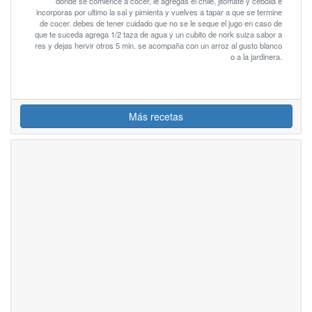
donde se comience a cocer, le agregas el chile, jitomate y cebolla e
incorporas por ultimo la sal y pimienta y vuelves a tapar a que se termine
de cocer. debes de tener cuidado que no se le seque el jugo en caso de
que te suceda agrega 1/2 taza de agua y un cubito de nork suiza sabor a
res y dejas hervir otros 5 min. se acompaña con un arroz al gusto blanco
o a la jardinera.
Más recetas