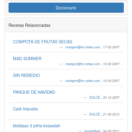
Diccionario
Recetas Relacionadas
COMPOTA DE FRUTAS SECAS
marigom@re-zetas.com
,
17-02-2007
MAD SUMMER
marigom@re-zetas.com
,
16-02-2007
SIN REMEDIO
marigom@re-zetas.com
,
16-02-2007
PANQUE DE NAVIDAD
DULCE
,
30-12-2007
Café Irlandés
DULCE
,
21-02-2012
bbiidaaz d piiña kolaadah
luceeritho0
,
04-05-2011