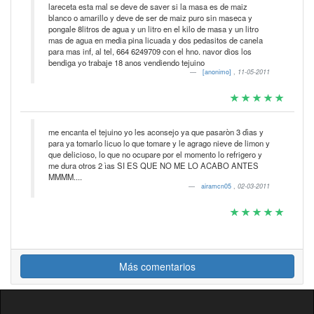
lareceta esta mal se deve de saver si la masa es de maiz
blanco o amarillo y deve de ser de maiz puro sin maseca y
pongale 8litros de agua y un litro en el kilo de masa y un litro
mas de agua en media pina licuada y dos pedasitos de canela
para mas inf, al tel, 664 6249709 con el hno. navor dios los
bendiga yo trabaje 18 anos vendiendo tejuino
[anonimo]
,
11-05-2011
me encanta el tejuino yo les aconsejo ya que pasaròn 3 dìas y
para ya tomarlo licuo lo que tomare y le agrago nieve de limon y
que delicioso, lo que no ocupare por el momento lo refrigero y
me dura otros 2 ìas SI ES QUE NO ME LO ACABO ANTES
MMMM....
airamcn05
,
02-03-2011
Más comentarios