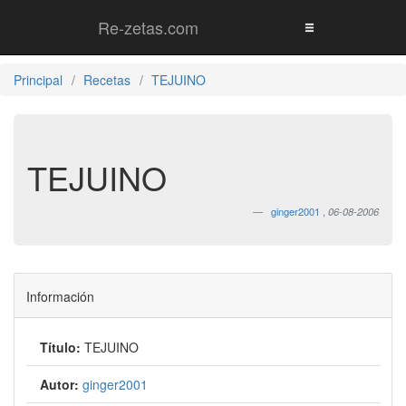
Re-zetas.com
Principal
Recetas
TEJUINO
TEJUINO
ginger2001
,
06-08-2006
Información
Título:
TEJUINO
Autor:
ginger2001