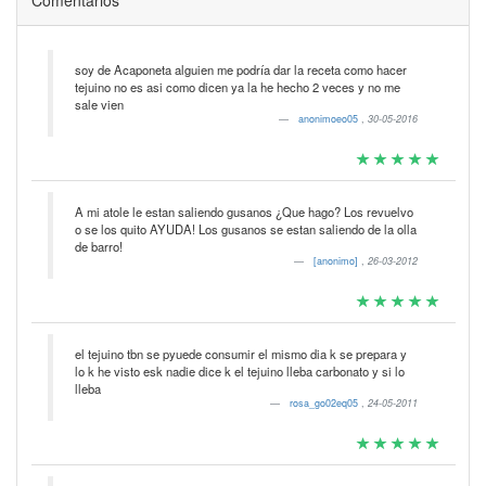
soy de Acaponeta alguien me podría dar la receta como hacer
tejuino no es asi como dicen ya la he hecho 2 veces y no me
sale vien
anonimoeo05
,
30-05-2016
A mi atole le estan saliendo gusanos ¿Que hago? Los revuelvo
o se los quito AYUDA! Los gusanos se estan saliendo de la olla
de barro!
[anonimo]
,
26-03-2012
el tejuino tbn se pyuede consumir el mismo dia k se prepara y
lo k he visto esk nadie dice k el tejuino lleba carbonato y si lo
lleba
rosa_go02eq05
,
24-05-2011