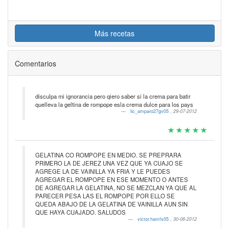
Más recetas
Comentarios
disculpa mi ignorancia pero qiero saber si la crema para batir
quelleva la geltina de rompope esla crema dulce para los pays
lic_amparo27gv05
,
29-07-2012
GELATINA CO ROMPOPE EN MEDIO. SE PREPRARA
PRIMERO LA DE JEREZ UNA VEZ QUE YA CUAJO SE
AGREGE LA DE VAINILLA YA FRIA Y LE PUEDES
AGREGAR EL ROMPOPE EN ESE MOMENTO O ANTES
DE AGREGAR LA GELATINA, NO SE MEZCLAN YA QUE AL
PARECER PESA LAS EL ROMPOPE POR ELLO SE
QUEDA ABAJO DE LA GELATINA DE VAINILLA AUN SIN
QUE HAYA CUAJADO. SALUDOS
victor.hamfs05
,
30-06-2012