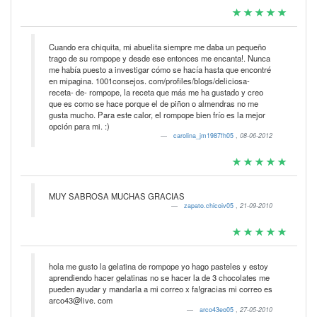
Cuando era chiquita, mi abuelita siempre me daba un pequeño
trago de su rompope y desde ese entonces me encanta!. Nunca
me había puesto a investigar cómo se hacía hasta que encontré
en mipagina. 1001consejos. com/profiles/blogs/deliciosa-
receta- de- rompope, la receta que más me ha gustado y creo
que es como se hace porque el de piñon o almendras no me
gusta mucho. Para este calor, el rompope bien frío es la mejor
opción para mi. :)
carolina_jm1987fh05
,
08-06-2012
MUY SABROSA MUCHAS GRACIAS
zapato.chicoiv05
,
21-09-2010
hola me gusto la gelatina de rompope yo hago pasteles y estoy
aprendiendo hacer gelatinas no se hacer la de 3 chocolates me
pueden ayudar y mandarla a mi correo x fa!gracias mi correo es
arco43@live. com
arco43eo05
,
27-05-2010