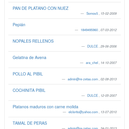
PAN DE PLATANO CON NUEZ
Somos5
,
15-02-2009
Pepián
1849495960
,
07-03-2012
NOPALES RELLENOS
DULCE
,
29-06-2006
Gelatina de Avena
ara_chel
,
14-10-2007
POLLO AL PIBIL
admin@re-zetas.com
,
02-08-2013
COCHINITA PIBIL
DULCE
,
12-05-2007
Platanos maduros con carne molida
elclorito@yahoo.com
,
13-07-2010
TAMAL DE PERAS
admin@re-zetas.com
,
24-01-2013