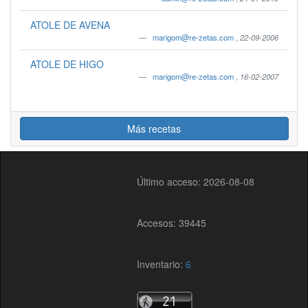
ATOLE DE AVENA
marigom@re-zetas.com
,
22-09-2006
ATOLE DE HIGO
marigom@re-zetas.com
,
16-02-2007
Más recetas
Último acceso: 2026-08-08
Accesos: 39445
Inventario:
6