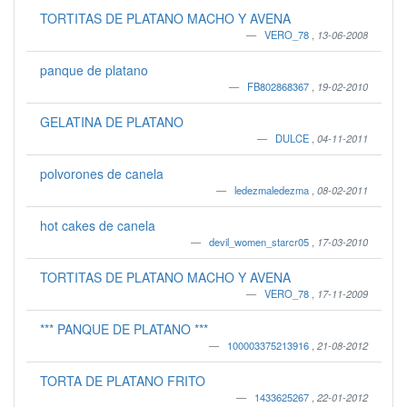
TORTITAS DE PLATANO MACHO Y AVENA
VERO_78
,
13-06-2008
panque de platano
FB802868367
,
19-02-2010
GELATINA DE PLATANO
DULCE
,
04-11-2011
polvorones de canela
ledezmaledezma
,
08-02-2011
hot cakes de canela
devil_women_starcr05
,
17-03-2010
TORTITAS DE PLATANO MACHO Y AVENA
VERO_78
,
17-11-2009
*** PANQUE DE PLATANO ***
100003375213916
,
21-08-2012
TORTA DE PLATANO FRITO
1433625267
,
22-01-2012