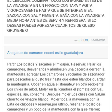
EL CEBOLLIN. COMBINA TODOS LOS INGREDIENTES DE
LA VINAGRETA EN UN FRASCO CON TAPA Y AGITA
VIGOROSAMENTE HASTA QUE SE INTEGREN BIEN.
SAZONA CON SAL Y PIMIENTA. BAÑA CON LA VINAGRETA
MEDIA HORA ANTES DE SERVIR Y REFRIGERA. SI LO
DESEAS PUEDES AGREGAR CUADRITOS DE QUESO
GRUYERE O
DULCE
,
10-02-2006
Ahogadas de camaron noemi estilo guadalajara
Partir Los bolillos Y sacarles el migajon. Reservar. Pelar los
camarones, desvenarlos y abrirlos,en una cacerola derretir la
mantequilla,agregar Los camarones y rociarlos de sazonador
para pescados al gusto freir hasta que esten blandos.guardar
la mantequilla. Cocer en agua el jitomate,y en otro recipiente
Los chiles de arbol. Moler en la licuadora el jitomate con Sal,
especies, ajo, consome. Despues moler Los chiles con Sal,un
chorrito de vinagre blanco. Moler toda la mayonesa con la
Lata de chipotles y reservar.por ultimo, rellenar el bolillo de
camarones y un poco de la mantequilla con la q se frieron;