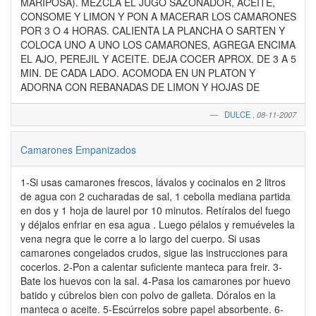
MARIPOSA). MEZCLA EL JUGO SAZONADOR, ACEITE,
CONSOME Y LIMON Y PON A MACERAR LOS CAMARONES
POR 3 O 4 HORAS. CALIENTA LA PLANCHA O SARTEN Y
COLOCA UNO A UNO LOS CAMARONES, AGREGA ENCIMA
EL AJO, PEREJIL Y ACEITE. DEJA COCER APROX. DE 3 A 5
MIN. DE CADA LADO. ACOMODA EN UN PLATON Y
ADORNA CON REBANADAS DE LIMON Y HOJAS DE
DULCE
,
08-11-2007
Camarones Empanizados
1-Si usas camarones frescos, lávalos y cocinalos en 2 litros
de agua con 2 cucharadas de sal, 1 cebolla mediana partida
en dos y 1 hoja de laurel por 10 minutos. Retíralos del fuego
y déjalos enfriar en esa agua . Luego pélalos y remuéveles la
vena negra que le corre a lo largo del cuerpo. Si usas
camarones congelados crudos, sigue las instrucciones para
cocerlos. 2-Pon a calentar suficiente manteca para freir. 3-
Bate los huevos con la sal. 4-Pasa los camarones por huevo
batido y cúbrelos bien con polvo de galleta. Dóralos en la
manteca o aceite. 5-Escúrrelos sobre papel absorbente. 6-