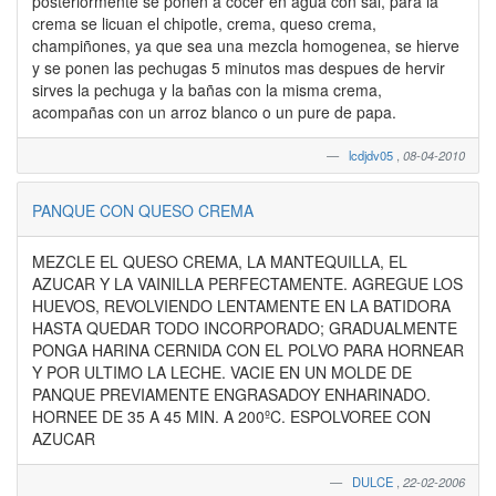
posteriormente se ponen a cocer en agua con sal, para la
crema se licuan el chipotle, crema, queso crema,
champiñones, ya que sea una mezcla homogenea, se hierve
y se ponen las pechugas 5 minutos mas despues de hervir
sirves la pechuga y la bañas con la misma crema,
acompañas con un arroz blanco o un pure de papa.
lcdjdv05
,
08-04-2010
PANQUE CON QUESO CREMA
MEZCLE EL QUESO CREMA, LA MANTEQUILLA, EL
AZUCAR Y LA VAINILLA PERFECTAMENTE. AGREGUE LOS
HUEVOS, REVOLVIENDO LENTAMENTE EN LA BATIDORA
HASTA QUEDAR TODO INCORPORADO; GRADUALMENTE
PONGA HARINA CERNIDA CON EL POLVO PARA HORNEAR
Y POR ULTIMO LA LECHE. VACIE EN UN MOLDE DE
PANQUE PREVIAMENTE ENGRASADOY ENHARINADO.
HORNEE DE 35 A 45 MIN. A 200ºC. ESPOLVOREE CON
AZUCAR
DULCE
,
22-02-2006