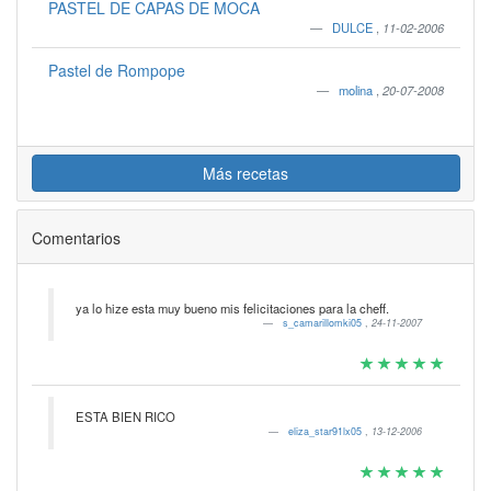
PASTEL DE CAPAS DE MOCA
DULCE
,
11-02-2006
Pastel de Rompope
molina
,
20-07-2008
Más recetas
Comentarios
ya lo hize esta muy bueno mis felicitaciones para la cheff.
s_camarillomki05
,
24-11-2007
ESTA BIEN RICO
eliza_star91lx05
,
13-12-2006