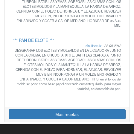
TURRON. BATIR LAS YEMAS, AGREGAR LAS CLARAS CON LOS
ELOTES MOLIDOS Y LA MANTEQUILLA, LA HARINA DE ARROZ,
CERNIDA CON EL POLVO DE HORNEAR, Y EL AZUCAR. REVOLVER
MUY BIEN, INCORPORAR A UN MOLDE ENGRASADO Y
ENHARINADO Y COCER A CALOR MEDIANO. HORNEAR DE 35 A 45
MIN.
*** PAN DE ELOTE ***
claulinaruiz
,
22-08-2012
DESGRANAR LOS ELOTES Y MOLERLOS EN LA LICUADORA JUNTO
CON LA CREMA, EN CRUDO. APARTE, BATIR LAS CLARAS A PUNTO
DE TURRON. BATIR LAS YEMAS, AGREGAR LAS CLARAS CON LOS
ELOTES MOLIDOS Y LA MANTEQUILLA,LA HARINA DE ARROZ,
CERNIDA CON EL POLVO PARA HORNEAR, EL AZUCAR. REVOLVER
MUY BIEN INCORPORAR A UN MOLDE ENGRASADO Y
ENHARINADO, Y COCER A CALOR MEDIANO. TIPS: en el fondo del
molde se pone como base papel encerado enmantequillado, para mayor
facilidad, se desmolde de pan.
Más recetas