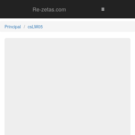
Re-zetas.com
Principal
csLW05