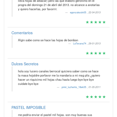
lleva hojas de albacar) pero las que elaboro geronimo en el
progra del domingo 21 de abril del 2013. no alcance a anotarlas
y quiero hacerlas, por favorrrr.
egonzalezdn05
,
22-04-2013
Comentarios
Algin sabe como se hace las hojas de bombon
LaTexana74
,
29-01-2013
Dulces Secretos
hola soy lucero canales berrocal quiciera saber como se hace
la masa hojaldre porfavor me la mandaria a mi msg plis ¿quiero
hacer un riquicimo mil hojas chau hasta luego bye bye bye
cuidate bye bye
pinki_luzherito_18ek05
,
01-05-2011
PASTEL IMPOSIBLE
me podria enviar el pastel mil hojas. son muy buenas sus