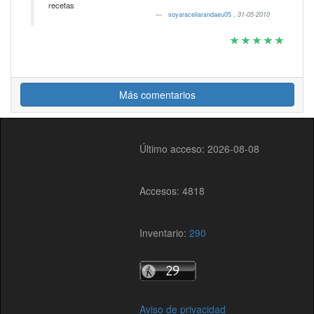
recetas
soyaraceliarandaeu05
,
31-05-2010
Más comentarios
Último acceso: 2026-08-08
Accesos: 4818
Inventario:
290
Aviso de privacidad