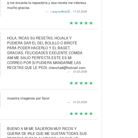
q me encanta la reposteria y esa receta me interesa
mucho gracias
l.wayne46cb05
,
17-03-2008
HOLA, RICAS SU RESETAS, HOJALA Y
PUDIERA DAR EL DEL BOLILLO O BIROTE
PARA PODER HACERLO Y EL BAGET,
GRACIAS, FELICIDADES EXELENTE COMIDA
AMI ME SALIO PERFECTA.ESTE ES MI
CORREO POR SI PUDIERA MANDARME LAS
RECETAS QUE LE PEDI. chencha6@hotmail.com
10-03-2008
muestra imagenes por favor
10-03-2008
BUENO A MI ME SALIERON MUY RICOS Y
QUERIA DE IRLE QUE ME GUSTAN TODAS SUS