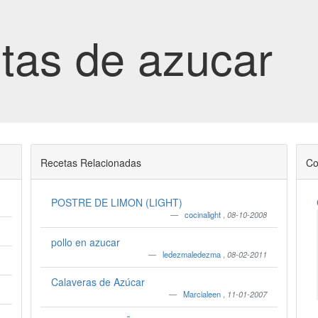
tas de azucar
Recetas Relacionadas
Co
POSTRE DE LIMON (LIGHT)
cocinalight
,
08-10-2008
pollo en azucar
ledezmaledezma
,
08-02-2011
Calaveras de Azúcar
Marcialeen
,
11-01-2007