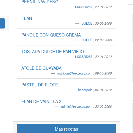
PERNIL NAVIDEÑO
1433625267
,
22-01-2012
FLAN
DULCE
,
30-03-2006
PANQUE CON QUESO CREMA
DULCE
,
22-02-2006
TOSTADA DULCE DE PAN VIEJO
1433625267
,
22-01-2012
ATOLE DE GUAYABA
marigom@re-zetas.com
,
09-10-2006
PASTEL DE ELOTE
heberpolo
,
04-01-2012
FLAN DE VAINILLA 2
admin@re-zetas.com
,
22-09-2006
Más recetas