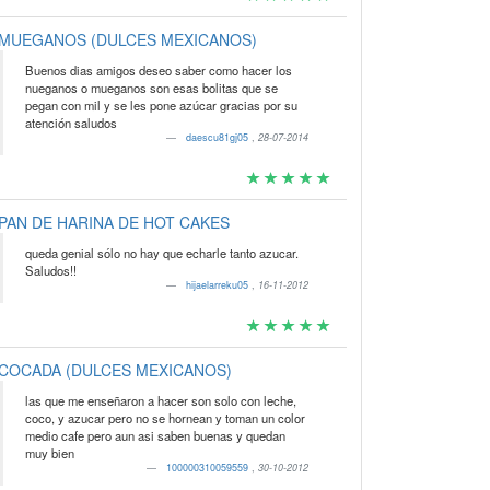
MUEGANOS (DULCES MEXICANOS)
Buenos dias amigos deseo saber como hacer los
nueganos o mueganos son esas bolitas que se
pegan con mil y se les pone azúcar gracias por su
atención saludos
daescu81gj05
,
28-07-2014
PAN DE HARINA DE HOT CAKES
queda genial sólo no hay que echarle tanto azucar.
Saludos!!
hijaelarreku05
,
16-11-2012
COCADA (DULCES MEXICANOS)
las que me enseñaron a hacer son solo con leche,
coco, y azucar pero no se hornean y toman un color
medio cafe pero aun asi saben buenas y quedan
muy bien
100000310059559
,
30-10-2012