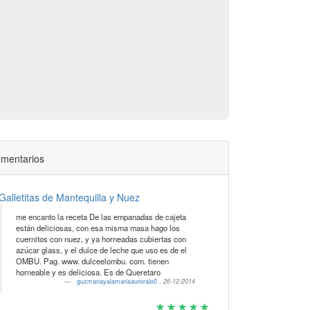
mentarios
Galletitas de Mantequilla y Nuez
me encanto la receta De las empanadas de cajeta
están deliciosas, con esa misma masa hago los
cuernitos con nuez, y ya horneadas cubiertas con
azúcar glass, y el dulce de leche que uso es de el
OMBU. Pag. www. dulceelombu. com. tienen
horneable y es deliciosa. Es de Queretaro
guzmanayalamariaauroralo0
,
26-12-2014