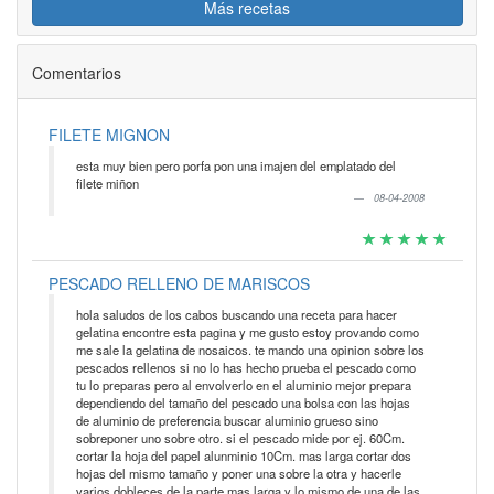
Más recetas
Comentarios
FILETE MIGNON
esta muy bien pero porfa pon una imajen del emplatado del
filete miñon
08-04-2008
PESCADO RELLENO DE MARISCOS
hola saludos de los cabos buscando una receta para hacer
gelatina encontre esta pagina y me gusto estoy provando como
me sale la gelatina de nosaicos. te mando una opinion sobre los
pescados rellenos si no lo has hecho prueba el pescado como
tu lo preparas pero al envolverlo en el aluminio mejor prepara
dependiendo del tamaño del pescado una bolsa con las hojas
de aluminio de preferencia buscar aluminio grueso sino
sobreponer uno sobre otro. si el pescado mide por ej. 60Cm.
cortar la hoja del papel alunminio 10Cm. mas larga cortar dos
hojas del mismo tamaño y poner una sobre la otra y hacerle
varios dobleces de la parte mas larga y lo mismo de una de las