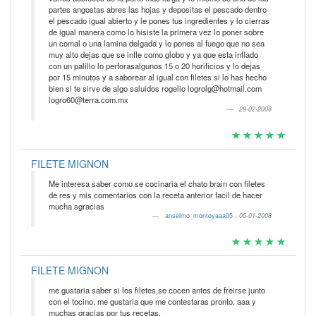
partes angostas abres las hojas y depositas el pescado dentro
el pescado igual abierto y le pones tus ingredientes y lo cierras
de igual manera como lo hisiste la primera vez lo poner sobre
un comal o una lamina delgada y lo pones al fuego que no sea
muy alto dejas que se infle como globo y ya que esta inflado
con un palillo lo perforasalgunos 15 o 20 horificios y lo dejas
por 15 minutos y a saborear al igual con filetes si lo has hecho
bien si te sirve de algo saluidos rogelio logrolg@hotmail.com
logro60@terra.com.mx
29-02-2008
FILETE MIGNON
Me interesa saber como se cocinaria el chato brain con filetes
de res y mis comentarios con la receta anterior facil de hacer
mucha sgracias
anselmo_montoyaaa05
,
05-01-2008
FILETE MIGNON
me gustaria saber si los filetes,se cocen antes de freirse junto
con el tocino, me gustaria que me contestaras pronto, aaa y
muchas gracias por tus recetas.