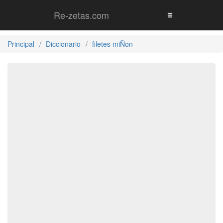
Re-zetas.com
Principal
Diccionario
filetes miÑon