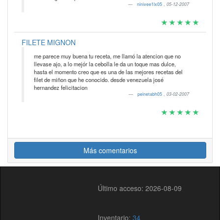
ninivee1lx05
,
05-12-2007
FILETE MIGNON
me parece muy buena tu receta, me llamó la atencion que no
llevase ajo, a lo mejór la cebolla le da un toque mas dulce,
hasta el momento creo que es una de las mejores recetas del
filet de miñon que he conocido. desde venezuela josé
hernandez felicitacion
peinetabh05
,
03-02-2007
Más comentarios
Último acceso: 2026-08-09
Inventario:
34