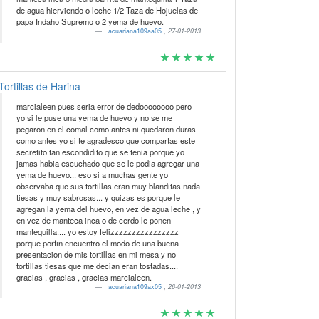
de agua hierviendo o leche 1/2 Taza de Hojuelas de
papa Indaho Supremo o 2 yema de huevo.
acuariana109aa05
,
27-01-2013
Tortillas de Harina
marcialeen pues seria error de dedoooooooo pero
yo si le puse una yema de huevo y no se me
pegaron en el comal como antes ni quedaron duras
como antes yo si te agradesco que compartas este
secretito tan escondidito que se tenia porque yo
jamas habia escuchado que se le podia agregar una
yema de huevo... eso si a muchas gente yo
observaba que sus tortillas eran muy blanditas nada
tiesas y muy sabrosas... y quizas es porque le
agregan la yema del huevo, en vez de agua leche , y
en vez de manteca inca o de cerdo le ponen
mantequilla.... yo estoy felizzzzzzzzzzzzzzzz
porque porfin encuentro el modo de una buena
presentacion de mis tortillas en mi mesa y no
tortillas tiesas que me decian eran tostadas....
gracias , gracias , gracias marcialeen.
acuariana109ax05
,
26-01-2013