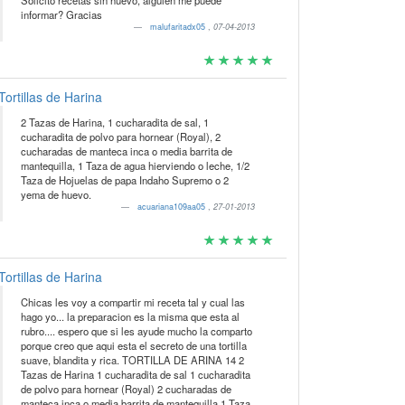
Solicito recetas sin huevo, alguien me puede
informar? Gracias
malufaritadx05
,
07-04-2013
Tortillas de Harina
2 Tazas de Harina, 1 cucharadita de sal, 1
cucharadita de polvo para hornear (Royal), 2
cucharadas de manteca inca o media barrita de
mantequilla, 1 Taza de agua hierviendo o leche, 1/2
Taza de Hojuelas de papa Indaho Supremo o 2
yema de huevo.
acuariana109aa05
,
27-01-2013
Tortillas de Harina
Chicas les voy a compartir mi receta tal y cual las
hago yo... la preparacion es la misma que esta al
rubro.... espero que si les ayude mucho la comparto
porque creo que aqui esta el secreto de una tortilla
suave, blandita y rica. TORTILLA DE ARINA 14 2
Tazas de Harina 1 cucharadita de sal 1 cucharadita
de polvo para hornear (Royal) 2 cucharadas de
manteca inca o media barrita de mantequilla 1 Taza