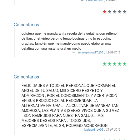
ciel1210ds05
,
27-04-2013
Comentarios
quisiera que me mandaran la receta de la gelatina con relleno
de flan. vi el vídeo pero no tengo bocinas y no lo escucho,
gracias. también que me mande como puedo elaborar una
gelatina con una rosa natural en medio
tereespinosa17bj05
,
12-02-2013
Comentarios
FELICIDADES A TODO EL PERSONAL QUE FORMAN EL
ANGEL DE TU SALUD, MIS SICERO RESPETO Y
ADMIRACION , POR EL CONOSIMIENTO, Y ACERTACION
EN SUS PRODUCTOS, AL RECOMENDAR, LA
ALTERNATIVA NATURAL... AL CULTIVAR DE MANERA TAN
AMOROSA, LAS PLANTAS (SERES VIVOS QUE A SU VEZ
, SON REMEDIOS PARA NUESTRA SALUD.... MIS
MEJORES DESEOS PARA , TODOS UDS,
ESPECIALMENTE, AL SR, RODRIGO MONDRAGON....
leallupe31gv05
,
29-07-2012