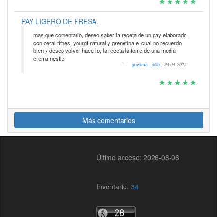
PAY LIGERO DE FRESA.
mas que comentario, deseo saber la receta de un pay elaborado
con ceral fitnes, yourgt natural y grenetina el cual no recuerdo
bien y deseo volver hacerlo, la receta la tome de una media
crema nestle
govama._di05
,
24-04-2012
Más comentarios
Último acceso: 2026-08-06
Inventario:
34