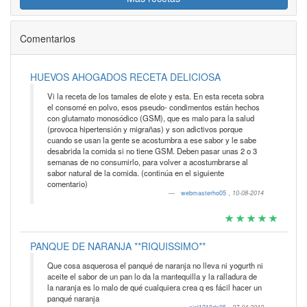
Comentarios
HUEVOS AHOGADOS RECETA DELICIOSA
Vi la receta de los tamales de elote y esta. En esta receta sobra
el consomé en polvo, esos pseudo- condimentos están hechos
con glutamato monosódico (GSM), que es malo para la salud
(provoca hipertensión y migrañas) y son adictivos porque
cuando se usan la gente se acostumbra a ese sabor y le sabe
desabrida la comida si no tiene GSM. Deben pasar unas 2 o 3
semanas de no consumirlo, para volver a acostumbrarse al
sabor natural de la comida. (continúa en el siguiente
comentario)
webmasterho05
,
10-08-2014
PANQUE DE NARANJA **RIQUISSIMO**
Que cosa asquerosa el panqué de naranja no lleva ni yogurth ni
aceite el sabor de un pan lo da la mantequilla y la ralladura de
la naranja es lo malo de qué cualquiera crea q es fácil hacer un
panqué naranja