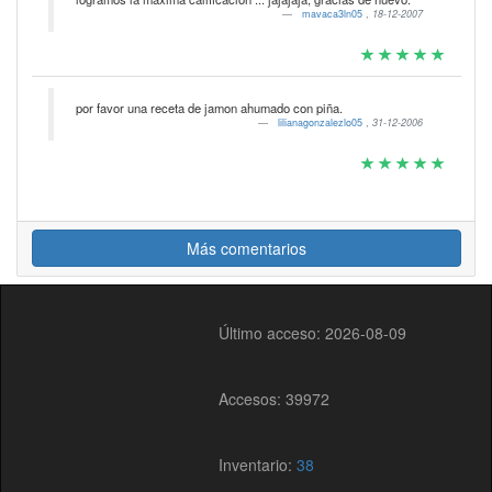
mavaca3ln05
,
18-12-2007
por favor una receta de jamon ahumado con piña.
lilianagonzalezlo05
,
31-12-2006
Más comentarios
Último acceso: 2026-08-09
Accesos: 39972
Inventario:
38