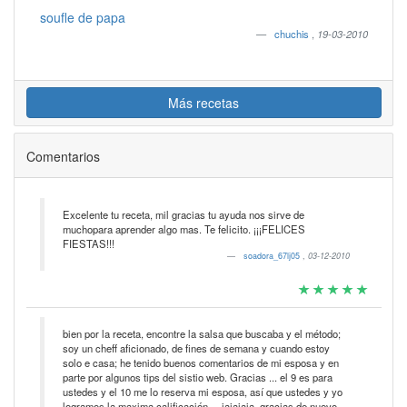
soufle de papa
chuchis
,
19-03-2010
Más recetas
Comentarios
Excelente tu receta, mil gracias tu ayuda nos sirve de
muchopara aprender algo mas. Te felicito. ¡¡¡FELICES
FIESTAS!!!
soadora_67lj05
,
03-12-2010
bien por la receta, encontre la salsa que buscaba y el método;
soy un cheff aficionado, de fines de semana y cuando estoy
solo e casa; he tenido buenos comentarios de mi esposa y en
parte por algunos tips del sistio web. Gracias ... el 9 es para
ustedes y el 10 me lo reserva mi esposa, así que ustedes y yo
logramos la maxima calificación ... jajajaja, gracias de nuevo.