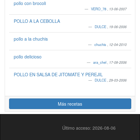
pollo con brocoli
VERO_78
,
13-06-2007
POLLO A LA CEBOLLA
DULCE
,
19-06-2006
pollo a la chuchis
chuchis
,
12-04-2010
pollo delicioso
ara_chel
,
17-08-2006
POLLO EN SALSA DE JITOMATE Y PEREJIL
DULCE
,
29-03-2006
Más recetas
Último acceso: 2026-08-06