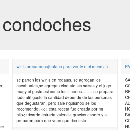
e condoches
winis preparados(botana para ver tv o el mundial)
PA
se parten los winis en rodajas, se agregan los
SA
en
cacahuates,se agregan.clamato las salsas y el jugo
CO
magy al gusto asi como los limones..........se prepara
RE
todo alñ gusto la cantidad depende de las personas
CH
que degustaran, pero sale riquismoo se los
AL
recomiendo<<<< esta receta fue creada por mi
H
a
hijo<<ricardo estrada valencia gracias espero y la
BA
preparen para que vean que rica esta
CO
HO