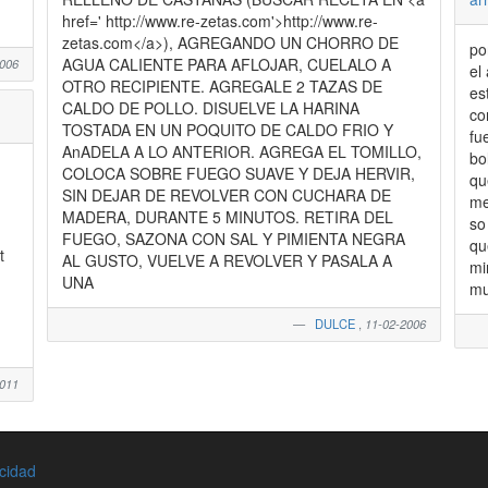
href=' http://www.re-zetas.com'>http://www.re-
zetas.com</a>), AGREGANDO UN CHORRO DE
po
AGUA CALIENTE PARA AFLOJAR, CUELALO A
2006
el arro
OTRO RECIPIENTE. AGREGALE 2 TAZAS DE
es
CALDO DE POLLO. DISUELVE LA HARINA
co
TOSTADA EN UN POQUITO DE CALDO FRIO Y
fu
AnADELA A LO ANTERIOR. AGREGA EL TOMILLO,
bo
COLOCA SOBRE FUEGO SUAVE Y DEJA HERVIR,
qu
SIN DEJAR DE REVOLVER CON CUCHARA DE
me
MADERA, DURANTE 5 MINUTOS. RETIRA DEL
so
FUEGO, SAZONA CON SAL Y PIMIENTA NEGRA
qu
t
AL GUSTO, VUELVE A REVOLVER Y PASALA A
minut
UNA
mu
DULCE
,
11-02-2006
2011
acidad