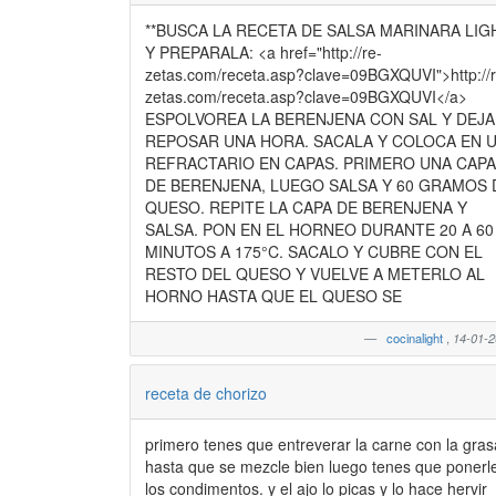
**BUSCA LA RECETA DE SALSA MARINARA LIG
Y PREPARALA: <a href="http://re-
zetas.com/receta.asp?clave=09BGXQUVI">http://r
zetas.com/receta.asp?clave=09BGXQUVI</a>
ESPOLVOREA LA BERENJENA CON SAL Y DEJA
REPOSAR UNA HORA. SACALA Y COLOCA EN 
REFRACTARIO EN CAPAS. PRIMERO UNA CAPA
DE BERENJENA, LUEGO SALSA Y 60 GRAMOS 
QUESO. REPITE LA CAPA DE BERENJENA Y
SALSA. PON EN EL HORNEO DURANTE 20 A 60
MINUTOS A 175°C. SACALO Y CUBRE CON EL
RESTO DEL QUESO Y VUELVE A METERLO AL
HORNO HASTA QUE EL QUESO SE
cocinalight
,
14-01-
receta de chorizo
primero tenes que entreverar la carne con la gras
hasta que se mezcle bien luego tenes que ponerl
los condimentos. y el ajo lo picas y lo hace hervir