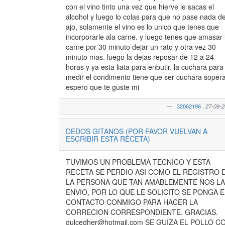
con el vino tinto una vez que hierve le sacas el
alcohol y luego lo colas para que no pase nada d
ajo, solamente el vino es lo unico que tenes que
incorporarle ala carne. y luego tenes que amasar 
carne por 30 minuto dejar un rato y otra vez 30
minuto mas. luego la dejas reposar de 12 a 24
horas y ya esta liata para enbutir. la cuchara para
medir el condimento tiene que ser cuchara sopera
espero que te guste mi
32062196
,
27-09-
DEDOS GITANOS (POR FAVOR VUELVAN A
ESCRIBIR ESTA RECETA)
TUVIMOS UN PROBLEMA TECNICO Y ESTA
RECETA SE PERDIO ASI COMO EL REGISTRO 
LA PERSONA QUE TAN AMABLEMENTE NOS LA
ENVIO, POR LO QUE LE SOLICITO SE PONGA 
CONTACTO CONMIGO PARA HACER LA
CORRECION CORRESPONDIENTE. GRACIAS.
dulcedher@hotmail.com SE GUIZA EL POLLO C