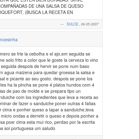
COMPAÑADAS DE UNA SALSA DE QUESO
QUEFORT, (BUSCA LA RECETA EN
DULCE
,
06-05-2007
ancesinha
imero se frie la cebolha e el ajo,em seguida se
ne solo frito a color que le goste la cerveza lo vino
 seguida despois de hervir se pone num baso
m agua maizena para quedar groessa la salsa e
 sal e picante ao seu gosto. despois se pone los
letes ha la plncha se pone 4 platos hundos com 4
tias de pao de molde e se prepara tipo un
nduiche com los ingredientes que leva a receta ao
rminar de fazer o sanduiche poner outras 4 fatias
r cima e ponher queso a tapar a sanduiche,leva
 micro ondas a derretir o queso e depois ponher a
lsa posr cima esta mui rico, perdao por la escrita
s soi portuguesa um saludo