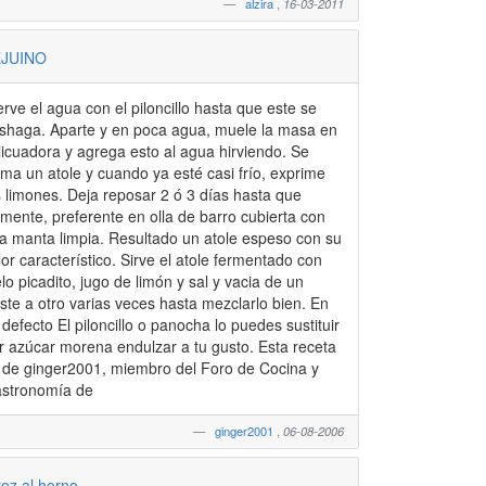
alzira
,
16-03-2011
JUINO
erve el agua con el piloncillo hasta que este se
shaga. Aparte y en poca agua, muele la masa en
 licuadora y agrega esto al agua hirviendo. Se
rma un atole y cuando ya esté casi frío, exprime
s limones. Deja reposar 2 ó 3 días hasta que
rmente, preferente en olla de barro cubierta con
a manta limpia. Resultado un atole espeso con su
lor característico. Sirve el atole fermentado con
elo picadito, jugo de limón y sal y vacia de un
aste a otro varias veces hasta mezclarlo bien. En
 defecto El piloncillo o panocha lo puedes sustituir
r azúcar morena endulzar a tu gusto. Esta receta
 de ginger2001, miembro del Foro de Cocina y
stronomía de
ginger2001
,
06-08-2006
roz al horno