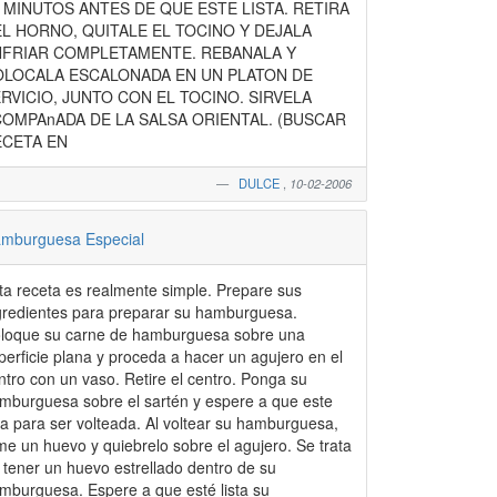
 MINUTOS ANTES DE QUE ESTE LISTA. RETIRA
L HORNO, QUITALE EL TOCINO Y DEJALA
NFRIAR COMPLETAMENTE. REBANALA Y
LOCALA ESCALONADA EN UN PLATON DE
RVICIO, JUNTO CON EL TOCINO. SIRVELA
OMPAnADA DE LA SALSA ORIENTAL. (BUSCAR
ECETA EN
DULCE
,
10-02-2006
mburguesa Especial
a receta es realmente simple. Prepare sus
gredientes para preparar su hamburguesa.
loque su carne de hamburguesa sobre una
perficie plana y proceda a hacer un agujero en el
tro con un vaso. Retire el centro. Ponga su
mburguesa sobre el sartén y espere a que este
 para ser volteada. Al voltear su hamburguesa,
me un huevo y quiebrelo sobre el agujero. Se trata
 tener un huevo estrellado dentro de su
guesa. Espere a que esté lista su