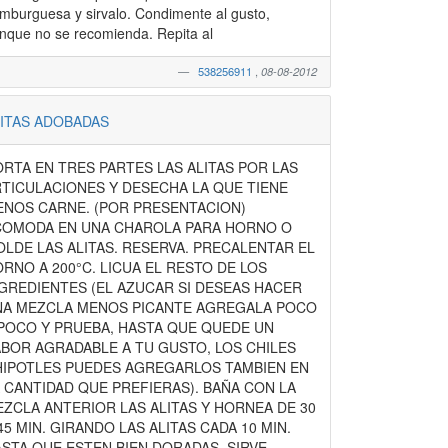
mburguesa y sirvalo. Condimente al gusto,
aunque no se recomienda. Repita al
538256911
,
08-08-2012
ITAS ADOBADAS
RTA EN TRES PARTES LAS ALITAS POR LAS
TICULACIONES Y DESECHA LA QUE TIENE
NOS CARNE. (POR PRESENTACION)
COMODA EN UNA CHAROLA PARA HORNO O
LDE LAS ALITAS. RESERVA. PRECALENTAR EL
RNO A 200°C. LICUA EL RESTO DE LOS
GREDIENTES (EL AZUCAR SI DESEAS HACER
NA MEZCLA MENOS PICANTE AGREGALA POCO
POCO Y PRUEBA, HASTA QUE QUEDE UN
BOR AGRADABLE A TU GUSTO, LOS CHILES
IPOTLES PUEDES AGREGARLOS TAMBIEN EN
 CANTIDAD QUE PREFIERAS). BAÑA CON LA
ZCLA ANTERIOR LAS ALITAS Y HORNEA DE 30
45 MIN. GIRANDO LAS ALITAS CADA 10 MIN.
STA QUE ESTEN BIEN DORADAS. SIRVE