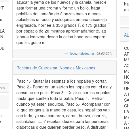
azucar,la yema de los huevos y la canela. mescle
ha
HT
asta formar una crema y forme un bollo. haga
pelotitas del tamaño de 2 onzas mas o menos,
e-
aplastelas un poco y coloquelas en una casueleja
engrasada. hornee a 350 grados F. o 175 grados F.
LA
por espacio de 20 minutos aproximadamente. att
AL
UN
johana ledezma desde la ceiba honduras espero
que les guste mi
DE
CO
ledezmaledezma
,
08-02-2011
AR
ME
A
Recetas de Cuaresma: Nopales Mexicanos
MO
HO
Paso 1.- Quitar las espinas a los nopales y cortar.
IN
Paso 2.- Poner en un sarten los nopales con el ajo y
2009
U
consome de pollo. Paso 3.- Dejar cocer los nopales,
A 
hasta que suelten toda la baba. Paso 4.- Retirar
SA
cuando ya esten sequitos. Paso 5.- Acompanar con
CH
lo que tengas a la mano en casa, los nopaliltos van
LA
a
con todo, ya sea camaron, carne, huevo, chorizo,
ME
e
salchichas, .....? recetas ideales para las personas
A 
diabeticas o que quieren perder peso. A disfrutar
HA