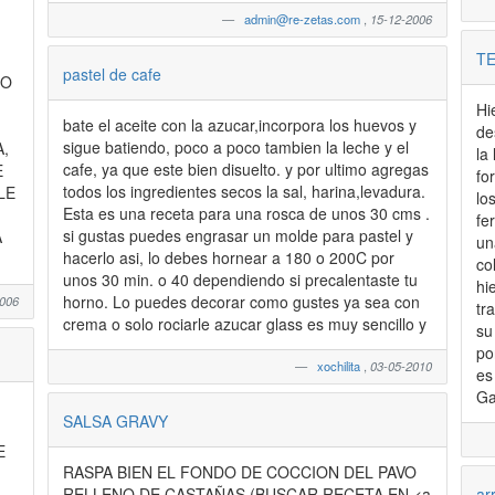
admin@re-zetas.com
,
15-12-2006
TE
pastel de cafe
IO
Hi
bate el aceite con la azucar,incorpora los huevos y
de
sigue batiendo, poco a poco tambien la leche y el
,
la
cafe, ya que este bien disuelto. y por ultimo agregas
E
fo
todos los ingredientes secos la sal, harina,levadura.
LE
lo
Esta es una receta para una rosca de unos 30 cms .
fe
si gustas puedes engrasar un molde para pastel y
A
un
hacerlo asi, lo debes hornear a 180 o 200C por
co
unos 30 min. o 40 dependiendo si precalentaste tu
hi
horno. Lo puedes decorar como gustes ya sea con
2006
tr
crema o solo rociarle azucar glass es muy sencillo y
su
po
xochilita
,
03-05-2010
es
Ga
SALSA GRAVY
E
RASPA BIEN EL FONDO DE COCCION DEL PAVO
ar
RELLENO DE CASTAÑAS (BUSCAR RECETA EN <a