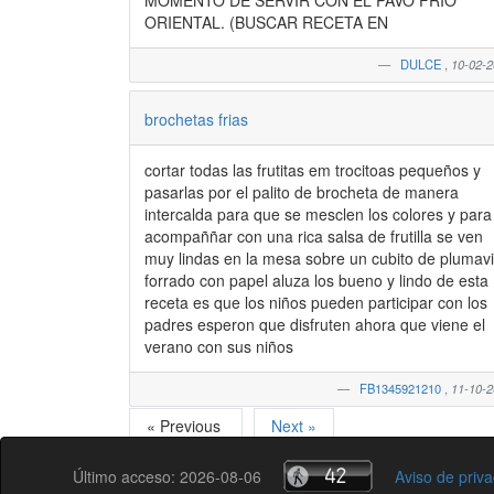
MOMENTO DE SERVIR CON EL PAVO FRIO
ORIENTAL. (BUSCAR RECETA EN
DULCE
,
10-02-
brochetas frias
cortar todas las frutitas em trocitoas pequeños y
pasarlas por el palito de brocheta de manera
intercalda para que se mesclen los colores y para
acompaññar con una rica salsa de frutilla se ven
muy lindas en la mesa sobre un cubito de plumavi
forrado con papel aluza los bueno y lindo de esta
receta es que los niños pueden participar con los
padres esperon que disfruten ahora que viene el
verano con sus niños
FB1345921210
,
11-10-
« Previous
Next »
Último acceso: 2026-08-06
Aviso de priv