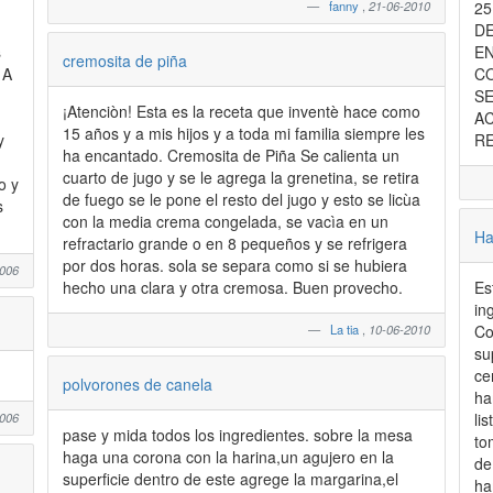
fanny
,
21-06-2010
25
DE
s
E
cremosita de piña
A
CO
SE
¡Atenciòn! Esta es la receta que inventè hace como
AC
15 años y a mis hijos y a toda mi familia siempre les
y
R
ha encantado. Cremosita de Piña Se calienta un
cuarto de jugo y se le agrega la grenetina, se retira
o y
de fuego se le pone el resto del jugo y esto se licùa
con la media crema congelada, se vacìa en un
Ha
refractario grande o en 8 pequeños y se refrigera
por dos horas. sola se separa como si se hubiera
2006
hecho una clara y otra cremosa. Buen provecho.
Est
in
La tia
,
10-06-2010
Co
su
cen
polvorones de canela
ha
2006
lista
pase y mida todos los ingredientes. sobre la mesa
to
haga una corona con la harina,un agujero en la
de
superficie dentro de este agrege la margarina,el
hambur