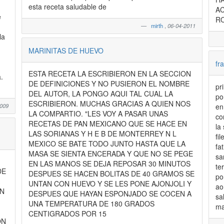
esta receta saludable de
A
e
RO
mirth
,
06-04-2011
la
MARINITAS DE HUEVO
fr
ESTA RECETA LA ESCRIBIERON EN LA SECCION
.
DE DEFINICIONES Y NO PUSIERON EL NOMBRE
pr
DEL AUTOR, LA PONGO AQUI TAL CUAL LA
po
ESCRIBIERON. MUCHAS GRACIAS A QUIEN NOS
2009
en
LA COMPARTIO. "LES VOY A PASAR UNAS
co
RECETAS DE PAN MEXICANO QUE SE HACE EN
la
LAS SORIANAS Y H E B DE MONTERREY N L
fi
MEXICO SE BATE TODO JUNTO HASTA QUE LA
fa
MASA SE SIENTA ENCERADA Y QUE NO SE PEGE
sa
EN LAS MANOS SE DEJA REPOSAR 30 MINUTOS
te
DE
DESPUES SE HACEN BOLITAS DE 40 GRAMOS SE
po
UNTAN CON HUEVO Y SE LES PONE AJONJOLI Y
ao
EN
DESPUES QUE HAYAN ESPONJADO SE COCEN A
sa
UNA TEMPERATURA DE 180 GRADOS
ma
CENTIGRADOS POR 15
ON