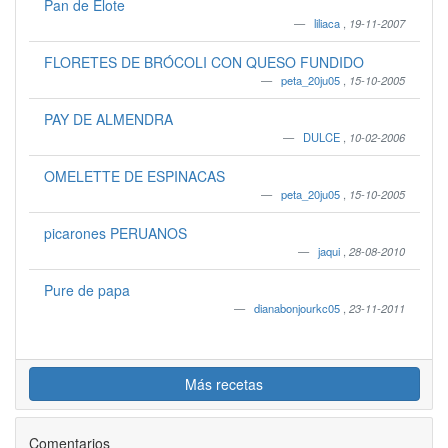
Pan de Elote
liliaca
,
19-11-2007
FLORETES DE BRÓCOLI CON QUESO FUNDIDO
peta_20ju05
,
15-10-2005
PAY DE ALMENDRA
DULCE
,
10-02-2006
OMELETTE DE ESPINACAS
peta_20ju05
,
15-10-2005
picarones PERUANOS
jaqui
,
28-08-2010
Pure de papa
dianabonjourkc05
,
23-11-2011
Más recetas
Comentarios