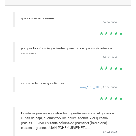
que csa ex exo eeeee
15-03-2008
pon por fabor los ingredientes, pues no se que cantidades de
cada cosa.
08-02-2008
esta reseta es muy delisiosa
ceci_1948_bt05
,
07-02-2008
Donde se pueden encontrar los ingredientes como el gitomate,
el pan de caja, el cilantro y los chiles anchos y el quizado
gracias..... vivo en santa coloma de gramanet (barcelona)
españa... gracias JUAN TCHEY JIMENEZ.......
07-02-2008