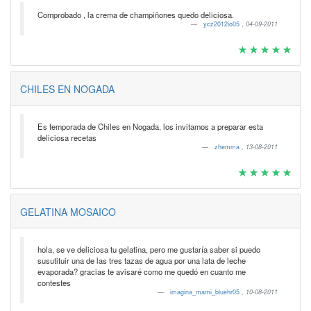
Comprobado , la crema de champiñones quedo deliciosa.
ycz2012io05
,
04-09-2011
CHILES EN NOGADA
Es temporada de Chiles en Nogada, los invitamos a preparar esta
deliciosa recetas
zhemma
,
13-08-2011
GELATINA MOSAICO
hola, se ve deliciosa tu gelatina, pero me gustaría saber si puedo
susutituir una de las tres tazas de agua por una lata de leche
evaporada? gracias te avisaré como me quedó en cuanto me
contestes
imagina_mami_bluehr05
,
10-08-2011