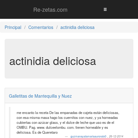
Re-zetas.com
Principal
Comentarios
actinidia deliciosa
actinidia deliciosa
Galletitas de Mantequilla y Nuez
me encanto la receta De las empanadas de cajeta están deliciosas,
con esa misma masa hago los cuernitos con nuez, y ya horneadas
cubiertas con azúcar glass, y el dulce de leche que uso es de el
OMBU. Pag. www. dulceelombu. com. tienen horneable y es
deliciosa. Es de Queretaro
guzmanayalamariaauroralo0
,
26-12-2014