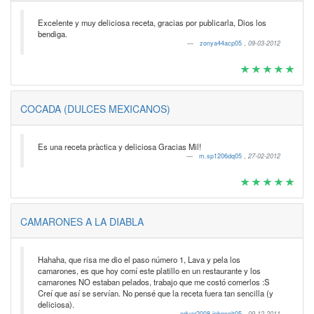
Excelente y muy deliciosa receta, gracias por publicarla, Dios los
bendiga.
zonya44acp05
,
09-03-2012
COCADA (DULCES MEXICANOS)
Es una receta pràctica y deliciosa Gracias Mil!
m.sp1206dq05
,
27-02-2012
CAMARONES A LA DIABLA
Hahaha, que risa me dio el paso número 1, Lava y pela los
camarones, es que hoy comí este platillo en un restaurante y los
camarones NO estaban pelados, trabajo que me costó comerlos :S
Creí que así se servían. No pensé que la receta fuera tan sencilla (y
deliciosa).
eduar2008-iphonelt05
,
09-12-2011