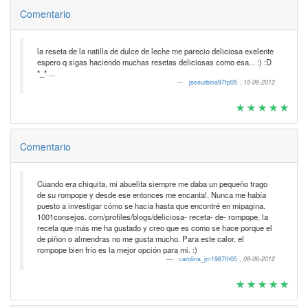
Comentario
la reseta de la natilla de dulce de leche me parecio deliciosa exelente
espero q sigas haciendo muchas resetas deliciosas como esa... :) :D
*_* ...
joseurbina97fp05
,
15-06-2012
Comentario
Cuando era chiquita, mi abuelita siempre me daba un pequeño trago
de su rompope y desde ese entonces me encanta!. Nunca me había
puesto a investigar cómo se hacía hasta que encontré en mipagina.
1001consejos. com/profiles/blogs/deliciosa- receta- de- rompope, la
receta que más me ha gustado y creo que es como se hace porque el
de piñon o almendras no me gusta mucho. Para este calor, el
rompope bien frío es la mejor opción para mi. :)
carolina_jm1987fh05
,
08-06-2012