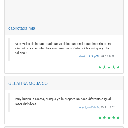
capirotada mia
vi el video de la capirotada se ve deliciosa tendre que hacerla en mi
ciudad no se acostumbra eso pero me agrado la idea asi que yo la
felicito :)
alondra1813cp05
,
03-03-2013
GELATINA MOSAICO
muy buena la receta, aunque yo la preparo un poco diferente e igual
sabe deliciosa
angel_ana2kh05
,
08-11-2012