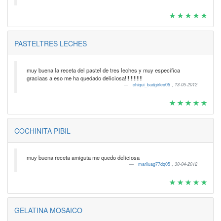
PASTELTRES LECHES
muy buena la receta del pastel de tres leches y muy especifica
graciaas a eso me ha quedado deliciosa!!!!!!!!!!!!
chiqui_badgirleo05
,
13-05-2012
COCHINITA PIBIL
muy buena receta amiguta me quedo deliciosa
mariluag77dq05
,
30-04-2012
GELATINA MOSAICO