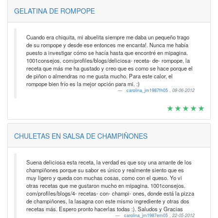
GELATINA DE ROMPOPE
Cuando era chiquita, mi abuelita siempre me daba un pequeño trago
de su rompope y desde ese entonces me encanta!. Nunca me había
puesto a investigar cómo se hacía hasta que encontré en mipagina.
1001consejos. com/profiles/blogs/deliciosa- receta- de- rompope, la
receta que más me ha gustado y creo que es como se hace porque el
de piñon o almendras no me gusta mucho. Para este calor, el
rompope bien frío es la mejor opción para mi. :)
carolina_jm1987fh05
,
08-06-2012
CHULETAS EN SALSA DE CHAMPIÑONES
Suena deliciosa esta receta, la verdad es que soy una amante de los
champiñones porque su sabor es único y realmente siento que es
muy ligero y queda con muchas cosas, como con el queso. Yo vi
otras recetas que me gustaron mucho en mipagina. 1001consejos.
com/profiles/blogs/4- recetas- con- champi- ones, donde está la pizza
de champiñones, la lasagna con este mismo ingrediente y otras dos
recetas más. Espero pronto hacerlas todas :). Saludos y Gracias
carolina_jm1987em05
,
22-05-2012