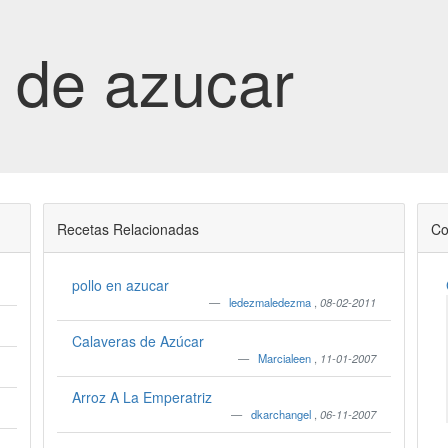
 de azucar
Recetas Relacionadas
Co
pollo en azucar
ledezmaledezma
,
08-02-2011
Calaveras de Azúcar
Marcialeen
,
11-01-2007
Arroz A La Emperatriz
dkarchangel
,
06-11-2007