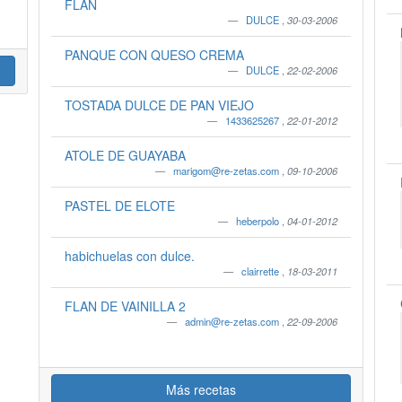
FLAN
DULCE
,
30-03-2006
PANQUE CON QUESO CREMA
DULCE
,
22-02-2006
TOSTADA DULCE DE PAN VIEJO
1433625267
,
22-01-2012
ATOLE DE GUAYABA
marigom@re-zetas.com
,
09-10-2006
PASTEL DE ELOTE
heberpolo
,
04-01-2012
habichuelas con dulce.
clairrette
,
18-03-2011
FLAN DE VAINILLA 2
admin@re-zetas.com
,
22-09-2006
Más recetas