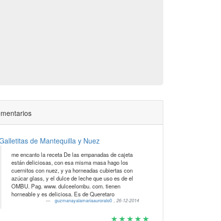
mentarios
Galletitas de Mantequilla y Nuez
me encanto la receta De las empanadas de cajeta
están deliciosas, con esa misma masa hago los
cuernitos con nuez, y ya horneadas cubiertas con
azúcar glass, y el dulce de leche que uso es de el
OMBU. Pag. www. dulceelombu. com. tienen
horneable y es deliciosa. Es de Queretaro
guzmanayalamariaauroralo0
,
26-12-2014