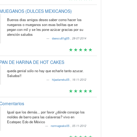
MUEGANOS (DULCES MEXICANOS)
Buenos dias amigos deseo saber como hacer los
nueganos o mueganos son esas bolitas que se
pegan con mil y se les pone azúcar gracias por su
atención saludos
daescu81gj05
,
28-07-2014
PAN DE HARINA DE HOT CAKES
queda genial sólo no hay que echarle tanto azucar.
Saludos!!
hijaelarreku05
,
16-11-2012
Comentarios
Igual que los demás... por favor ¿dónde consigo los
moldes de barro para las calaveras? vivo en
Ecatepec Edo de México
normageaks05
,
05-11-2012