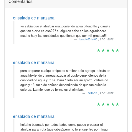
Comentarios
ensalada de manzana
yo sabia que el almibar era: poniendo agua piloncillo y canela
que tan cierto es eso??? si alguien sabe se los agradecere
mucho ha y las cantidades que tienen que ser mil gracias!!!!
bandy.031at05
,
27-01-2012
ensalada de manzana
para preparar cualquier tipo de almíbar solo agrega la fruta en
agua hirviendo y agrega azúcar al gusto dependiendo de la
cantidad de agua y fruta. Para 1 kilo serían aprox. 2 litros de
agua y 1/2 taza de azúcar, dependiendo de que tan dulce lo
quieras. La miel que se forma es el almíbar.
DULCE
,
27-01-2012
ensalada de manzana
hola he buscado por todos lados como puedo preparar el
almibar para fruta (guayabas)pero no lo encuentro por ningun