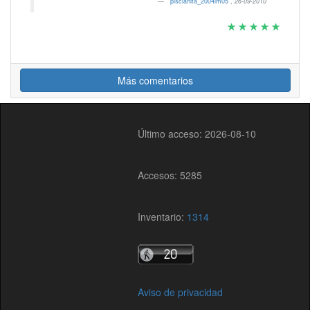
piscianita_2004im05
,
26-09-2010
Más comentarios
Último acceso: 2026-08-10
Accesos: 5285
Inventario:
1314
Aviso de privacidad