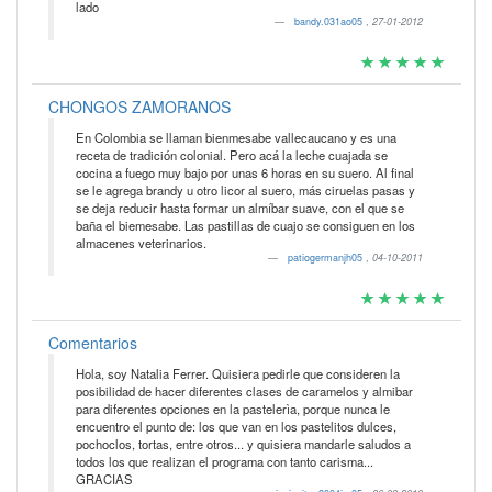
lado
bandy.031ao05
,
27-01-2012
CHONGOS ZAMORANOS
En Colombia se llaman bienmesabe vallecaucano y es una
receta de tradición colonial. Pero acá la leche cuajada se
cocina a fuego muy bajo por unas 6 horas en su suero. Al final
se le agrega brandy u otro licor al suero, más ciruelas pasas y
se deja reducir hasta formar un almíbar suave, con el que se
baña el biemesabe. Las pastillas de cuajo se consiguen en los
almacenes veterinarios.
patiogermanjh05
,
04-10-2011
Comentarios
Hola, soy Natalia Ferrer. Quisiera pedirle que consideren la
posibilidad de hacer diferentes clases de caramelos y almibar
para diferentes opciones en la pastelerìa, porque nunca le
encuentro el punto de: los que van en los pastelitos dulces,
pochoclos, tortas, entre otros... y quisiera mandarle saludos a
todos los que realizan el programa con tanto carisma...
GRACIAS