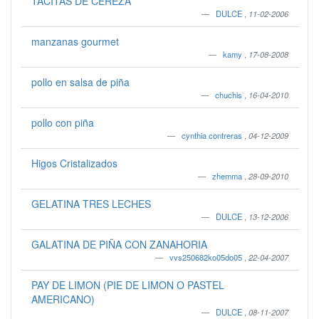
TACITAS DE CEREZA
DULCE
,
11-02-2006
manzanas gourmet
kamy
,
17-08-2008
pollo en salsa de piña
chuchis
,
16-04-2010
pollo con piña
cynthia contreras
,
04-12-2009
Higos Cristalizados
zhemma
,
28-09-2010
GELATINA TRES LECHES
DULCE
,
13-12-2006
GALATINA DE PIÑA CON ZANAHORIA
vvs250682ko05do05
,
22-04-2007
PAY DE LIMON (PIE DE LIMON O PASTEL
AMERICANO)
DULCE
,
08-11-2007