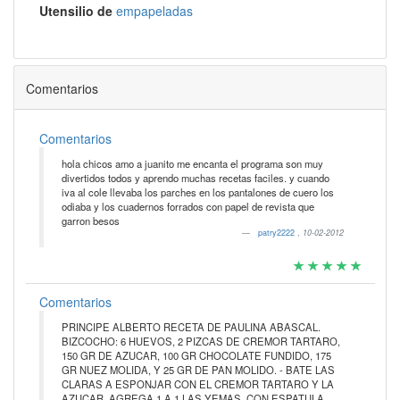
Utensilio de
empapeladas
Comentarios
Comentarios
hola chicos amo a juanito me encanta el programa son muy
divertidos todos y aprendo muchas recetas faciles. y cuando
iva al cole llevaba los parches en los pantalones de cuero los
odiaba y los cuadernos forrados con papel de revista que
garron besos
patry2222
,
10-02-2012
Comentarios
PRINCIPE ALBERTO RECETA DE PAULINA ABASCAL.
BIZCOCHO: 6 HUEVOS, 2 PIZCAS DE CREMOR TARTARO,
150 GR DE AZUCAR, 100 GR CHOCOLATE FUNDIDO, 175
GR NUEZ MOLIDA, Y 25 GR DE PAN MOLIDO. - BATE LAS
CLARAS A ESPONJAR CON EL CREMOR TARTARO Y LA
AZUCAR, AGREGA 1 A 1 LAS YEMAS. CON ESPATULA