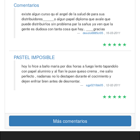
Comentarios
existe algun curso qu el angel de la salud de para sus
distribuidores______o algun papel diploma que avale que
puede distribuirlos sin problema par la sañus ya ven que la
gente es dudosa con tanta cosa que hay.. ____gracias
desoto6885cl05
,
16-03-2011
PASTEL IMPOSIBLE
hoy lo hice a baño maria por dos horas a fuego lento tapandolo
con papel aluminio y al flan le puse queso crema , me salio
perfecto , nadamas no lo destapen durante el cocimiento y
dejen enfriar bien antes de desmontar.
sgp0210bb05
,
12-02-2011
Más comentarios