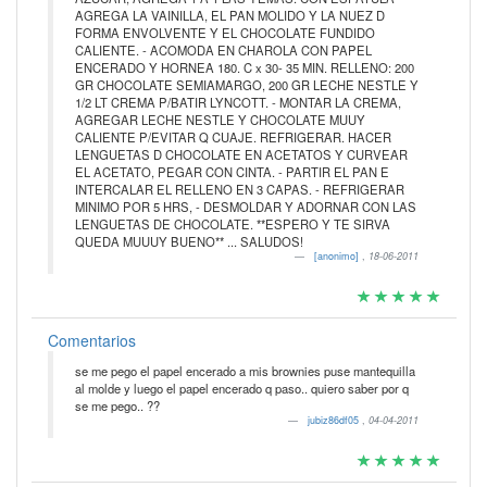
AGREGA LA VAINILLA, EL PAN MOLIDO Y LA NUEZ D
FORMA ENVOLVENTE Y EL CHOCOLATE FUNDIDO
CALIENTE. - ACOMODA EN CHAROLA CON PAPEL
ENCERADO Y HORNEA 180. C x 30- 35 MIN. RELLENO: 200
GR CHOCOLATE SEMIAMARGO, 200 GR LECHE NESTLE Y
1/2 LT CREMA P/BATIR LYNCOTT. - MONTAR LA CREMA,
AGREGAR LECHE NESTLE Y CHOCOLATE MUUY
CALIENTE P/EVITAR Q CUAJE. REFRIGERAR. HACER
LENGUETAS D CHOCOLATE EN ACETATOS Y CURVEAR
EL ACETATO, PEGAR CON CINTA. - PARTIR EL PAN E
INTERCALAR EL RELLENO EN 3 CAPAS. - REFRIGERAR
MINIMO POR 5 HRS, - DESMOLDAR Y ADORNAR CON LAS
LENGUETAS DE CHOCOLATE. **ESPERO Y TE SIRVA
QUEDA MUUUY BUENO** ... SALUDOS!
[anonimo]
,
18-06-2011
Comentarios
se me pego el papel encerado a mis brownies puse mantequilla
al molde y luego el papel encerado q paso.. quiero saber por q
se me pego.. ??
jubiz86df05
,
04-04-2011