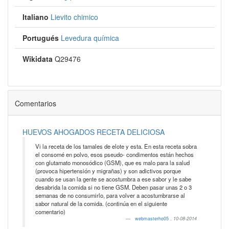
Italiano
Lievito chimico
Portugués
Levedura química
Wikidata
Q29476
Comentarios
HUEVOS AHOGADOS RECETA DELICIOSA
Vi la receta de los tamales de elote y esta. En esta receta sobra
el consomé en polvo, esos pseudo- condimentos están hechos
con glutamato monosódico (GSM), que es malo para la salud
(provoca hipertensión y migrañas) y son adictivos porque
cuando se usan la gente se acostumbra a ese sabor y le sabe
desabrida la comida si no tiene GSM. Deben pasar unas 2 o 3
semanas de no consumirlo, para volver a acostumbrarse al
sabor natural de la comida. (continúa en el siguiente
comentario)
webmasterho05
,
10-08-2014