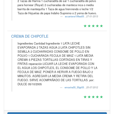
2 Tazas de Harina 1 cucharadita de sal 1 cucharadita de polvo
para hornear (Royal) 2 cucharadas de manteca inca o media
barrita de mantequilla 1 Taza de agua hierviendo o leche 1/2
Taza de Hojuelas de papa Indaho Supremo o 2 yema de huevo.
acuariana109aa05
,
27-01-2013
CREMA DE CHIPOTLE
Ingredientes Cantidad Ingrediente 1 LATA LECHE
EVAPORADA 2 TAZAS AGUA 2 LATA CHIPOTLES SIN
SEMILLA 2 CUCHARADAS CONSOME DE POLLO EN
POLVO 1 CUCHARADA FECULA DE MAIZ 1 LATA MEDIA
CREMA 5 PIEZAS TORTILLAS CORTADAS EN TIRAS Y
FRITAS reparación LICUAR LA LECHE EVAPORADA CON
EL AGUA LOS CHIPOTLES, EL CONSOME DE POLLO Y LA
FECULA DE MAIZ. PONER A HERVIR A FUEGO BAJO 2
MINUTOS. AGREGAR LA MEDIA CREMA Y RETIRA DEL
FUEGO. SIRVE ACOMPAÑADO DE LAS TORTILLAS. por:
DULCE 05/10/2005
emosha55_55gt05
,
25-07-2012