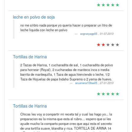
leche en polvo de soja
no me sirbio nada porque yo queria hacer o preparar un litro de
leche liquida con leche en polvo
angnatyagp05
,
01-07-2013
Tortillas de Harina
2 Tazas de Harina, 1 cucharadita de sal, 1 cucharadita de polvo
para hornear (Royal), 2 cucharadas de manteca inca o media
barrita de mantequilla, 1 Taza de agua hierviendo o leche, 1/2
Taza de Hojuelas de papa Indaho Supremo o 2 yema de huevo.
acuariana109aa05
,
27-01-2013
Tortillas de Harina
Chicas les voy a compartir mi receta tal y cual las hago yo... la
preparacion es la misma que esta al rubro.... espero que si les
ayude mucho la comparto porque creo que aqui esta el secreto
de una tortilla suave, blandita y rica. TORTILLA DE ARINA 14