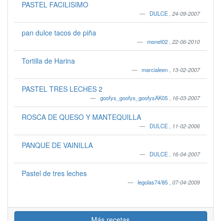
PASTEL FACILISIMO
DULCE
,
24-09-2007
pan dulce tacos de piña
monet02
,
22-06-2010
Tortilla de Harina
marcialeen
,
13-02-2007
PASTEL TRES LECHES 2
goofys_goofys_goofysAK05
,
16-03-2007
ROSCA DE QUESO Y MANTEQUILLA
DULCE
,
11-02-2006
PANQUE DE VAINILLA
DULCE
,
16-04-2007
Pastel de tres leches
legolas74/85
,
07-04-2009
Más recetas