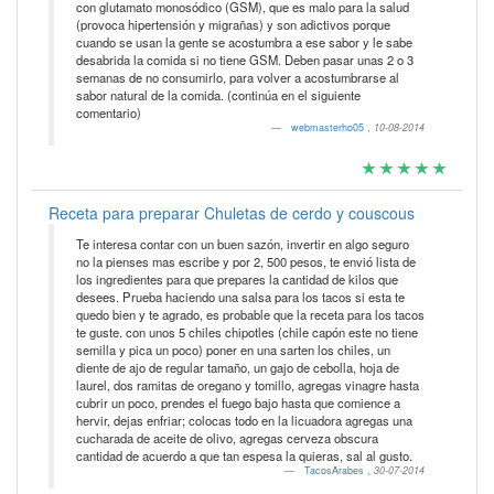
con glutamato monosódico (GSM), que es malo para la salud
(provoca hipertensión y migrañas) y son adictivos porque
cuando se usan la gente se acostumbra a ese sabor y le sabe
desabrida la comida si no tiene GSM. Deben pasar unas 2 o 3
semanas de no consumirlo, para volver a acostumbrarse al
sabor natural de la comida. (continúa en el siguiente
comentario)
webmasterho05
,
10-08-2014
Receta para preparar Chuletas de cerdo y couscous
Te interesa contar con un buen sazón, invertir en algo seguro
no la pienses mas escribe y por 2, 500 pesos, te envió lista de
los ingredientes para que prepares la cantidad de kilos que
desees. Prueba haciendo una salsa para los tacos si esta te
quedo bien y te agrado, es probable que la receta para los tacos
te guste. con unos 5 chiles chipotles (chile capón este no tiene
semilla y pica un poco) poner en una sarten los chiles, un
diente de ajo de regular tamaño, un gajo de cebolla, hoja de
laurel, dos ramitas de oregano y tomillo, agregas vinagre hasta
cubrir un poco, prendes el fuego bajo hasta que comience a
hervir, dejas enfriar; colocas todo en la licuadora agregas una
cucharada de aceite de olivo, agregas cerveza obscura
cantidad de acuerdo a que tan espesa la quieras, sal al gusto.
TacosArabes
,
30-07-2014