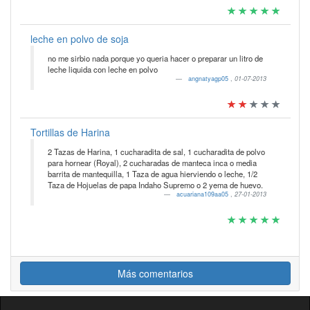
leche en polvo de soja
no me sirbio nada porque yo queria hacer o preparar un litro de
leche liquida con leche en polvo
angnatyagp05
,
01-07-2013
Tortillas de Harina
2 Tazas de Harina, 1 cucharadita de sal, 1 cucharadita de polvo
para hornear (Royal), 2 cucharadas de manteca inca o media
barrita de mantequilla, 1 Taza de agua hierviendo o leche, 1/2
Taza de Hojuelas de papa Indaho Supremo o 2 yema de huevo.
acuariana109aa05
,
27-01-2013
Más comentarios