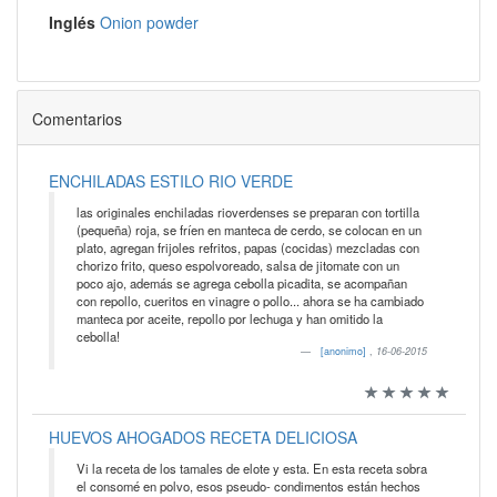
Inglés
Onion powder
Comentarios
ENCHILADAS ESTILO RIO VERDE
las originales enchiladas rioverdenses se preparan con tortilla
(pequeña) roja, se fríen en manteca de cerdo, se colocan en un
plato, agregan frijoles refritos, papas (cocidas) mezcladas con
chorizo frito, queso espolvoreado, salsa de jitomate con un
poco ajo, además se agrega cebolla picadita, se acompañan
con repollo, cueritos en vinagre o pollo... ahora se ha cambiado
manteca por aceite, repollo por lechuga y han omitido la
cebolla!
[anonimo]
,
16-06-2015
HUEVOS AHOGADOS RECETA DELICIOSA
Vi la receta de los tamales de elote y esta. En esta receta sobra
el consomé en polvo, esos pseudo- condimentos están hechos