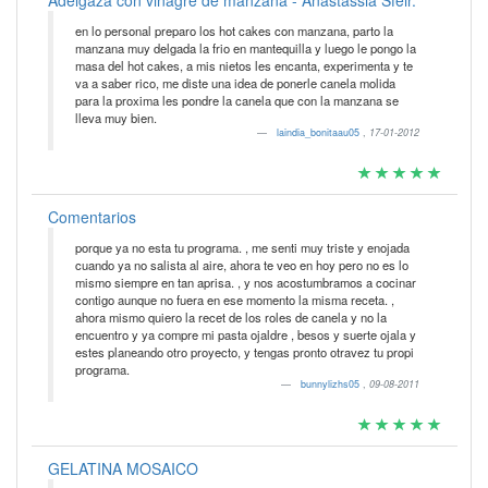
Adelgaza con vinagre de manzana - Anastassia Sfeir.
en lo personal preparo los hot cakes con manzana, parto la
manzana muy delgada la frio en mantequilla y luego le pongo la
masa del hot cakes, a mis nietos les encanta, experimenta y te
va a saber rico, me diste una idea de ponerle canela molida
para la proxima les pondre la canela que con la manzana se
lleva muy bien.
laindia_bonitaau05
,
17-01-2012
Comentarios
porque ya no esta tu programa. , me senti muy triste y enojada
cuando ya no salista al aire, ahora te veo en hoy pero no es lo
mismo siempre en tan aprisa. , y nos acostumbramos a cocinar
contigo aunque no fuera en ese momento la misma receta. ,
ahora mismo quiero la recet de los roles de canela y no la
encuentro y ya compre mi pasta ojaldre , besos y suerte ojala y
estes planeando otro proyecto, y tengas pronto otravez tu propi
programa.
bunnylizhs05
,
09-08-2011
GELATINA MOSAICO