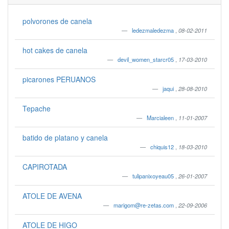
polvorones de canela
ledezmaledezma
,
08-02-2011
hot cakes de canela
devil_women_starcr05
,
17-03-2010
picarones PERUANOS
jaqui
,
28-08-2010
Tepache
Marcialeen
,
11-01-2007
batido de platano y canela
chiquis12
,
18-03-2010
CAPIROTADA
tulipanixoyeau05
,
26-01-2007
ATOLE DE AVENA
marigom@re-zetas.com
,
22-09-2006
ATOLE DE HIGO