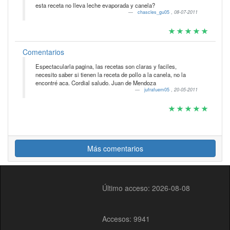
esta receta no lleva leche evaporada y canela?
chascles_gu05
,
08-07-2011
Comentarios
Espectacularla pagina, las recetas son claras y faciles,
necesito saber si tienen la receta de pollo a la canela, no la
encontré aca. Cordial saludo. Juan de Mendoza
jufrafuem05
,
20-05-2011
Más comentarios
Último acceso: 2026-08-08
Accesos: 9941