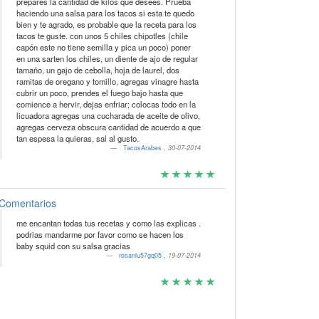
prepares la cantidad de kilos que desees. Prueba
haciendo una salsa para los tacos si esta te quedo
bien y te agrado, es probable que la receta para los
tacos te guste. con unos 5 chiles chipotles (chile
capón este no tiene semilla y pica un poco) poner
en una sarten los chiles, un diente de ajo de regular
tamaño, un gajo de cebolla, hoja de laurel, dos
ramitas de oregano y tomillo, agregas vinagre hasta
cubrir un poco, prendes el fuego bajo hasta que
comience a hervir, dejas enfriar; colocas todo en la
licuadora agregas una cucharada de aceite de olivo,
agregas cerveza obscura cantidad de acuerdo a que
tan espesa la quieras, sal al gusto.
TacosArabes
,
30-07-2014
Comentarios
me encantan todas tus recetas y como las explicas .
podrias mandarme por favor como se hacen los
baby squid con su salsa gracias
rosanlu57gq05
,
19-07-2014