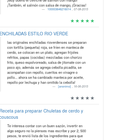
¡Muy bueno el ceviche de salmon con mango!
¡También, el salmón con salsa de mango¡ ¡Gracias!
100003646216014
,
07-08-2015
ENCHILADAS ESTILO RIO VERDE
las originales enchiladas rioverdenses se preparan
con tortilla (pequeña) roja, se fríen en manteca de
cerdo, se colocan en un plato, agregan frijoles
refritos, papas (cocidas) mezcladas con chorizo
frito, queso espolvoreado, salsa de jitomate con un
poco ajo, además se agrega cebolla picadita, se
acompañan con repollo, cueritos en vinagre o
pollo... ahora se ha cambiado manteca por aceite,
repollo por lechuga y han omitido la cebolla!
[anonimo]
,
16-06-2015
Receta para preparar Chuletas de cerdo y
couscous
Te interesa contar con un buen sazón, invertir en
algo seguro no la pienses mas escribe y por 2, 500
pesos, te envió lista de los ingredientes para que