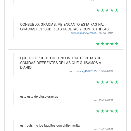
CONSUELO. GRACIAS, ME ENCANTO ESTA PAGINA.
GRACIAS POR SUBIR LAS RECETAS Y COMPARTIRLAS.
tupayasita4everch05
,
30-03-2010
QUE AQUI PUEDE UNO ENCONTRAR RECETAS DE
COMIDAS DIFERENTES DE LAS QUE GUISAMOS A
DIARIO
marisa_41692ft05
,
15-06-2009
esto esta delcioso gracias
28-09-2008
es riquisimo los taquitos con chile morita
12-07-2008