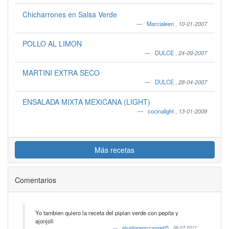
Chicharrones en Salsa Verde
Marcialeen
,
10-01-2007
POLLO AL LIMON
DULCE
,
24-09-2007
MARTINI EXTRA SECO
DULCE
,
28-04-2007
ENSALADA MIXTA MEXICANA (LIGHT)
cocinalight
,
13-01-2009
Más recetas
Comentarios
Yo tambien quiero la receta del pipian verde con pepita y
ajonjoli
elsaliliaperezcarogq05
,
06-07-2011