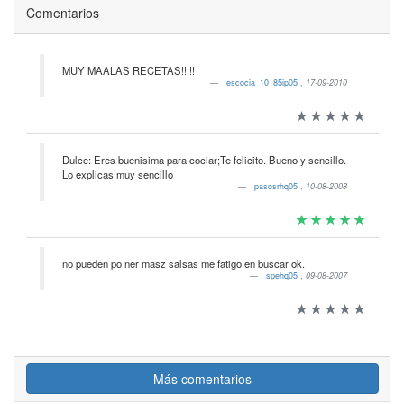
Comentarios
MUY MAALAS RECETAS!!!!!
escocia_10_85ip05
,
17-09-2010
Dulce: Eres buenisima para cociar;Te felicito. Bueno y sencillo.
Lo explicas muy sencillo
pasosrhq05
,
10-08-2008
no pueden po ner masz salsas me fatigo en buscar ok.
spehq05
,
09-08-2007
Más comentarios